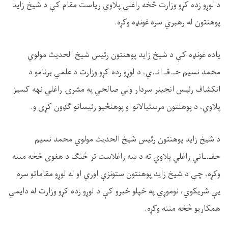
د لوړو زده کړو وزارت څخه راغلي پلاوي ریاست مقام کې د شیخ زايد
پوهنتون له رهبري سره غونډه وکړه.
ياده غونډه کې د شيخ زايد پوهنتون رئيس شیخ الحدیث مولوي
محمد نسیم حـ.قـ.انـ.ي، د لوړو زده کړو وزارت د علمي برنامو د
انکشاف رئيس انجینر سردار ولي صالحي په مشرۍ راغلي نهه کسیز
پلاوي، د پوهنتون مرستيالانو او پوهنځیو رئيسانو ګډون کړی و.
د شيخ زايد پوهنتون رئيس شیخ الحدیث مولوي محمد نسیم
حقـ.ـاني راغلي پلاوي ته د ښه راغلاست تر څنګ د هغوی څخه مننه
وکړه، چې د شیخ زايد پوهنتون ستونزې اوري او له لوړو مقاماتو سره
یې شریکوي، نوموړي په خپلو خبرو کې د لوړو زده کړو وزارت له دایمي
همکاریو څخه مننه وکړه.