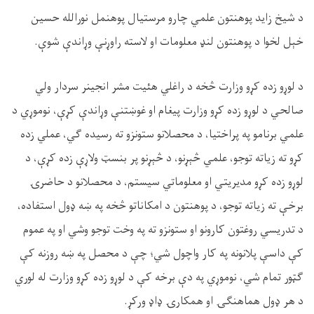
د شیخ زايد پوهنتون علمي چارو مرستيال پوهنمل نورالله حسین
خېل لخوا د پوهنتون لنډ معلومات او لاسته راوړنې وړاندې شوې.
د لوړو زده کړو وزارت څخه د راغلي هئيت مشر انجینر سردار ولي
صالحي د لوړو زده کړو وزارت پیغام او غوښتنې وړاندې کړې، نوموړي د
علمي برنامو په پراختیا، د محصلانو ستونزو ته رسیده ګي، عملي زده
کړو ته زياته توجو، علمي څېړنو، د څېړنو پر بنسټ ولاړې زده کړې، د
لوړو زده کړو مدیریتي او معلوماتي سیستم، د محصلانو د حاضرۍ
برخې ته زیاته توجو، د پوهنتون د امکاناتو څخه په ښه ډول استفاده،
د تدریسي روغتون کارونو او ستونزو ته په وخت توجو وشي او په عموم
کې داسې پلانونه په کار واچول شي؛ چې د محصل په ښه روزنه کې
ګټور تمام شي، نوموړي په دې برخه کې د لوړو زده کړو وزارت له لوري
د هر ډول هماهنګۍ او همکارۍ ډاډ ورکړ.