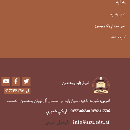
په اړه
زموږ په اړه
موږ سره اړیکه ونیسئ
کارموندنه
Youtube
Facebook
Twitter
شیخ زاید پوهنتون
93774584706
ادرس:
شپږمه ناحیه، شیخ زاید بن سلطان آل نهیان پوهنتون - خوست
,93766117736
93770466840
:
اړیکې شمېرې
info@szu.edu.af
:ایمیل ادرس