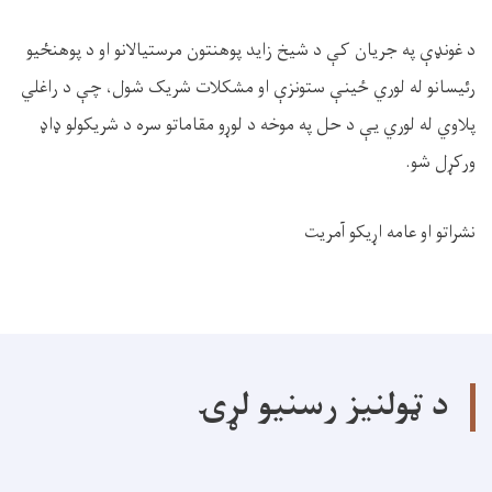
د غونډې په جريان کې د شيخ زايد پوهنتون مرستیالانو او د پوهنځيو
رئيسانو له لوري ځینې ستونزې او مشکلات شریک شول، چې د راغلي
پلاوي له لوري یې د حل په موخه د لوړو مقاماتو سره د شریکولو ډاډ
ورکړل شو.
نشراتو او عامه اړیکو آمريت
د ټولنیز رسنیو لړۍ