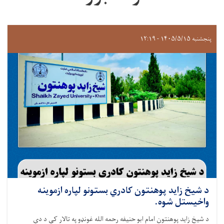
پنجشنبه ۱۴۰۵/۵/۱۵ - ۱۲:۱۹
د شيخ زايد پوهنتون کادري بستونو لپاره ازموینه
واخيستل شوه.
د شيخ زايد پوهنتون امام ابو حنيفه رحمه الله غونډو په تالار کې د دې