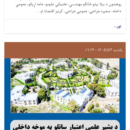
پوهنتون د بېلا بېلو څانګو مهندسي، تخنیکي علومو، عامه اړيکو، عمومي
داخله، صغيره جراحي، عمومي جراحي، کرنيز اقتصاد او. . .
نور...
یکشنبه ۱۴۰۵/۵/۴ - ۱۶:۲۴