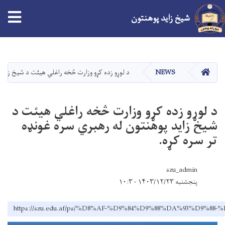
شیخ زاید پوهنتون
اصلي
منځپانګه
دانګل
کور
NEWS
د لوړو زده کړو وزارت څخه راغلي هيئت د شيخ زايد 
د لوړو زده کړو وزارت څخه راغلي هيئت د
شيخ زايد پوهنتون له رهبري سره غونډه
تر سره کړه.
szu_admin
پنجشنبه ۱۴۰۳/۱۲/۲۳ - ۱۰:۳
https://szu.edu.af/ps/%D8%AF-%D9%84%D9%88%DA%93