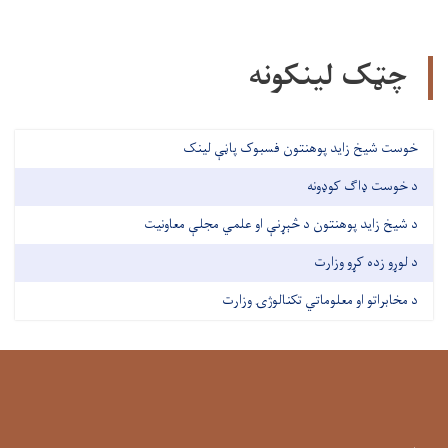
چټک لینکونه
خوست شیخ زاید پوهنتون فسبوک پاڼې لینک
د خوست ډاګ کوډونه
د شیخ زاید پوهنتون د څېړنې او علمي مجلې معاونیت
د لوړو زده کړو وزارت
د مخابراتو او معلوماتي تکنالوژۍ وزارت