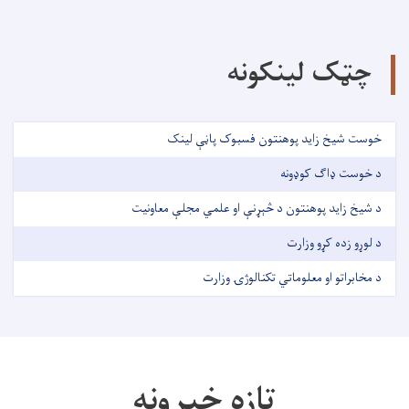
چټک لینکونه
خوست شیخ زاید پوهنتون فسبوک پاڼې لینک
د خوست ډاګ کوډونه
د شیخ زاید پوهنتون د څېړنې او علمي مجلې معاونیت
د لوړو زده کړو وزارت
د مخابراتو او معلوماتي تکنالوژۍ وزارت
تازه خبرونه