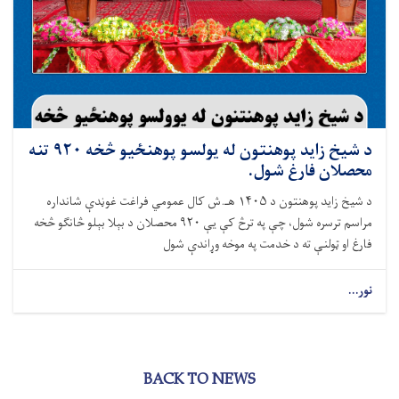
د شيخ زايد پوهنتون له يولسو پوهنځيو څخه ۹۲۰ تنه
محصلان فارغ شول.
د شيخ زايد پوهنتون د ۱۴۰۵ هـ.ش کال عمومي فراغت غوڼدې شانداره
مراسم ترسره شول، چې په ترڅ کې یې ۹۲۰ محصلان د بېلا بېلو څانګو څخه
فارغ او ټولنې ته د خدمت په موخه وړاندې شول
نور...
BACK TO NEWS