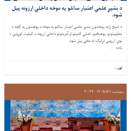
د بشپړ علمي اعتبار ساتلو په موخه داخلي ارزونه پیل
شوه.
د شيخ زايد پوهنتون بشپړ علمي اعتبار ساتلو په موخه د پوهنتون په کچه د
معاونيتونو، پوهنځیو، اصلي کمېټو او آمريتونو داخلي ارزونه د کيفيت لوړونې د
نوې ارزونې لړلیک له مخې پیل شوه.
ياده. . .
نور...
پنجشنبه ۱۴۰۵/۵/۱ - ۲۰:۲۹