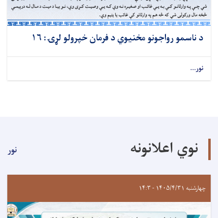
د ناسمو رواجونو مخنیوي د فرمان خپرولو لړۍ: ۱۶
نور...
نوي اعلانونه
نور
چهارشنبه ۱۴۰۵/۴/۳۱ - ۱۴:۳