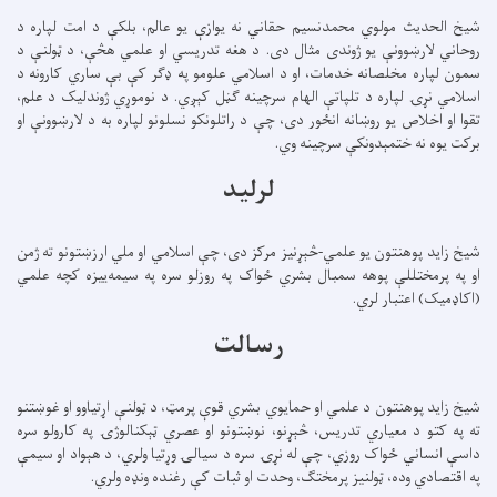
شیخ الحدیث مولوي محمدنسیم حقاني نه یوازې یو عالم، بلکې د امت لپاره د
روحاني لارښوونې یو ژوندی مثال دی. د هغه تدریسي او علمي هڅې، د ټولنې د
سمون لپاره مخلصانه خدمات، او د اسلامي علومو په ډګر کې بې ساري کارونه د
اسلامي نړۍ لپاره د تلپاتې الهام سرچینه ګڼل کېږي. د نوموړي ژوندلیک د علم،
تقوا او اخلاص یو روښانه انځور دی، چې د راتلونکو نسلونو لپاره به د لارښوونې او
برکت یوه نه ختمېدونکې سرچینه وي.
لرلید
شیخ زاید پوهنتون یو علمي-څېړنیز مرکز دی، چې اسلامي او ملي ارزښتونو ته ژمن
او په پرمختللې پوهه سمبال بشري ځواک په روزلو سره په سیمه‌ییزه کچه علمي
(اکاډمیک) اعتبار لري.
رسالت
شیخ زاید پوهنتون د علمي او حمایوي بشري قوې پرمټ، د ټولنې اړتیاوو او غوښتنو
ته په کتو د معیاري تدریس، څېړنو، نوښتونو او عصري ټېکنالوژۍ په کارولو سره
داسې انساني ځواک روزي، چې له نړۍ سره د سیالۍ وړتیا ولري، د هېواد او سیمې
په اقتصادي وده، ټولنیز پرمختګ، وحدت او ثبات کې رغنده ونډه ولري.