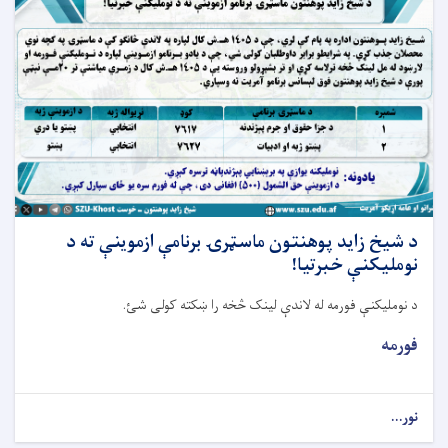
د شيخ زايد پوهنتون ماسټرۍ برنامې ازموينې ته د
نومليکنې خبرتيا!
د نومليکنې فورمه له لاندې لينک څخه را ښکته کولی شئ.
فورمه
نور...