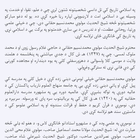
په اسلامي تاریخ کې تل داسې شخصیتونه شتون لري چې د علم، تقوا، او خدمت په
وسیله یې د اسلامي امت د لارښوونې لپاره رڼا خپره کړې ده. یو له دغو مبارکو
شخصیتونو څخه شیخ الحدیث مولوي محمدنسیم حقاني دی، چې د خپلې علمي
وړتیا، روحاني عظمت، او د تدریس د بې ساري خدمتونو په برکت یې د اسلامي نړۍ
په تاریخ کې ځانګړی ځای ترلاسه کړی.
محترم شیخ الحدیث مولوي محمدنسیم حقاني د حاجي غلام رسول زوی او د محمد
ملوک لمسی، چې په (۱۳۴۷) هـ ش کال د جدي میاشتې په پنځلسمه د هلمند
ولایت د موسی کلا ولسوالۍ د دهزورسفلي کلي په یوه دینداره او مجاهده کورنۍ
کې دې فاني نړۍ ته سترګې وغړولې.
مولوي محمدنسیم حقاني خپلې لومړنۍ دیني زده کړې د خپل کلي په مدرسه کې
پیل کړې او پاتې دیني زده کړې یې په جامعه منهاج العلوم ناریاب پاکستان کې د
عالیه دورې په توګه بشپړې کړې. عالمیه دوره یې په مشهوره مدرسه دارالعلوم
حقانیه کې په (۱۴۲۰) هـ.ق کال کې په بریالیتوب سره پای ته ورسوله. سربېره پر
دې، نوموړي د قرآن کریم د حفظ او قرائت سندونه او په اسلامي علومو کې د
ماسټرۍ سند هم ترلاسه کړی دی.
د نوموړي په علمي وده کې د مشهورو استادانو ځانګړی لاس و، د هغو له ډلې څخه
عبارت دي له: شیخ الحدیث مولانا محمد اسماعیل صاحب، مولوي غلام محی الدین
صاحب، مولوي نصرالدین صاحب، دوکتور شیخ الحدیث شیرعلي شاه صاحب،