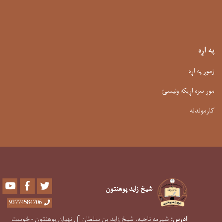
په اړه
زموږ په اړه
موږ سره اړیکه ونیسئ
کارموندنه
Youtube
Facebook
Twitter
شیخ زاید پوهنتون
93774584706
ادرس:
شپږمه ناحیه، شیخ زاید بن سلطان آل نهیان پوهنتون - خوست