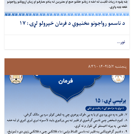
د ناسمو رواجونو مخنیوي د فرمان خپرولو لړۍ: ۱۷
نور...
پنجشنبه ۱۴۰۴/۵/۲ - ۸:۴۶