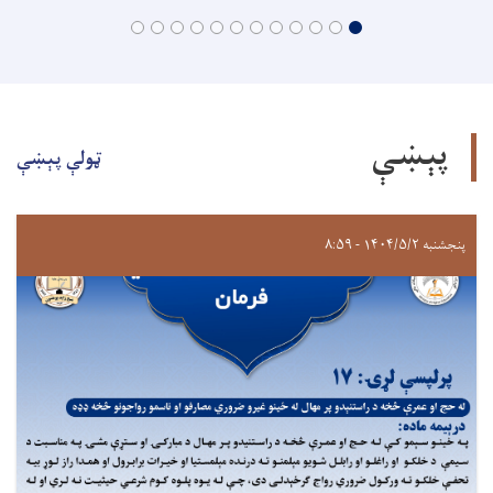
پېښې
ټولې پېښې
پنجشنبه ۱۴۰۴/۵/۲ - ۸:۵۹