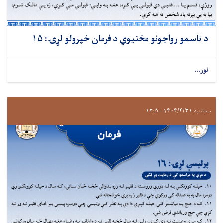
د ناسمو رواجونو مخنیوي د فرمان خپرولو لړۍ: ۱۵
نور...
سه‌شنبه ۱۴۰۴/۴/۳۱ - ۱۲:۵