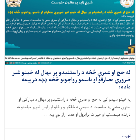
له حج او عمرې څخه د راستنېدو پر مهال له ځينو غير
ضروري مصارفو او ناسمو رواجونو څخه ډډه درېیمه
ماده:
په ځینو سیمو کې له حج او عمرې څخه د راستنېدو پر مهال د مبارکۍ او
ستړي مشي په مناسبت د سيمې د خلکو او راغلو او رابلل شویو مېلمنو ته
درنده مېلمستيا او خیرات برابرول او همدا راز لوړ بيه. . .
نور...