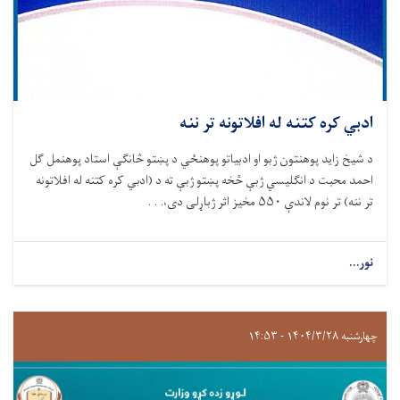
ادبي کره کتنه له افلاتونه تر ننه
د شيخ زايد پوهنتون ژبو او ادبياتو پوهنځي د پښتو څانګې استاد پوهنمل ګل
احمد محبت د انګلیسي ژبې څخه پښتو ژبې ته د (ادبي کره کتنه له افلاتونه
تر ننه) تر نوم لاندې ۵۵۰ مخيز اثر ژباړلی دی،. . .
نور...
چهارشنبه ۱۴۰۴/۳/۲۸ - ۱۴:۵۳