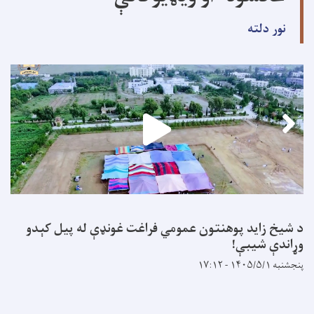
نور دلته
د شیخ زاید پوهنتون عمومي فراغت غونډې له پیل کېدو
وړاندې شیبې!
پنجشنبه ۱۴۰۵/۵/۱ - ۱۷:۱۲