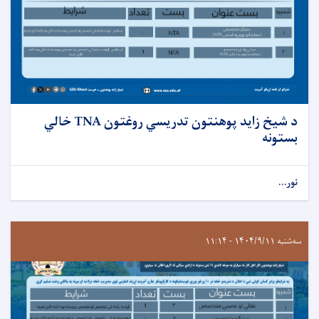
د شیخ زايد پوهنتون تدریسي روغتون TNA خالي
بستونه
نور...
سه‌شنبه ۱۴۰۴/۹/۱۱ - ۱۱:۱۴