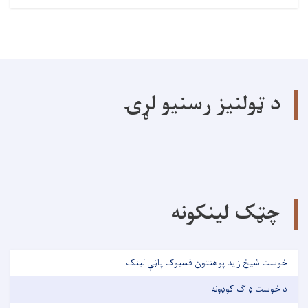
د ټولنیز رسنیو لړۍ
چټک لینکونه
خوست شیخ زاید پوهنتون فسبوک پاڼې لینک
د خوست ډاګ کوډونه