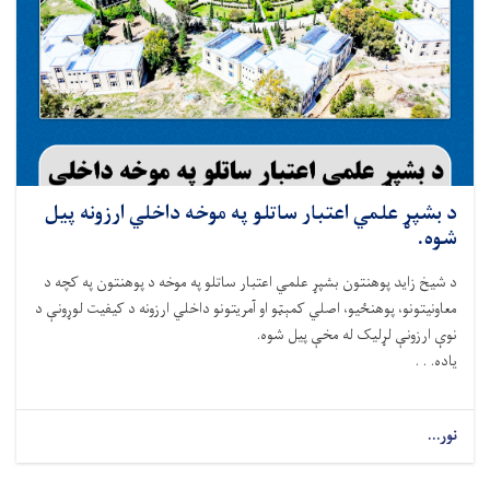
د بشپړ علمي اعتبار ساتلو په موخه داخلي ارزونه پیل
شوه.
د شيخ زايد پوهنتون بشپړ علمي اعتبار ساتلو په موخه د پوهنتون په کچه د
معاونيتونو، پوهنځیو، اصلي کمېټو او آمريتونو داخلي ارزونه د کيفيت لوړونې د
نوې ارزونې لړلیک له مخې پیل شوه.
ياده. . .
نور...