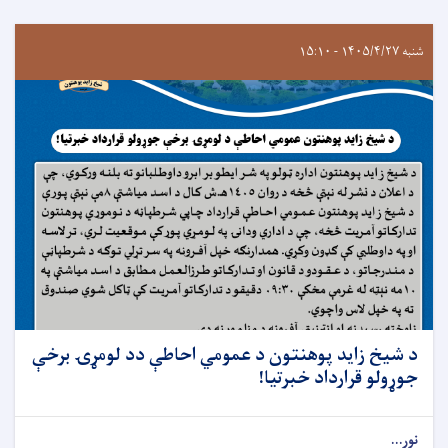
شنبه ۱۴۰۵/۴/۲۷ - ۱۵:۱۰
د شيخ زايد پوهنتون د عمومي احاطې دد لومړۍ برخې
جوړولو قرارداد خبرتيا!
نور...