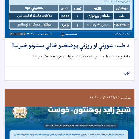
د طب، ښوونې او روزنې پوهنځيو خالي بستونو خبرتيا!
https://mohe.gov.af/ps-AF/Vacancy-card/vacancy-645
نور...
سه‌شنبه ۱۴۰۴/۹/۱۱ - ۱۱:۲۰