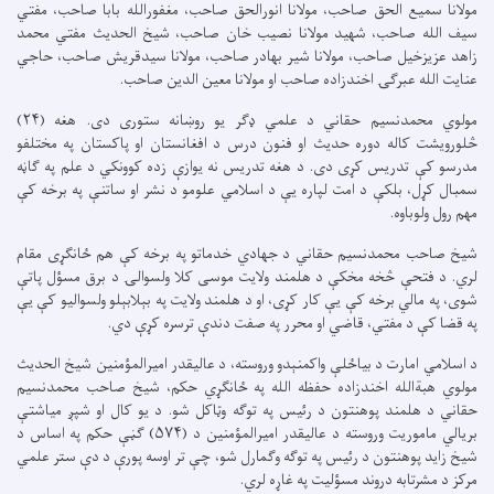
مولانا سمیع الحق صاحب، مولانا انورالحق صاحب، مغفورالله بابا صاحب، مفتي
سیف الله صاحب، شهید مولانا نصیب خان صاحب، شیخ الحدیث مفتي محمد
زاهد عزیزخیل صاحب، مولانا شیر بهادر صاحب، مولانا سیدقریش صاحب، حاجي
عنایت الله عبرګۍ اخندزاده صاحب او مولانا معین الدین صاحب.
مولوي محمدنسیم حقاني د علمي ډګر یو روښانه ستوری دی. هغه (۲۴)
څلورویشت کاله دوره حدیث او فنون درس د افغانستان او پاکستان په مختلفو
مدرسو کې تدریس کړی دی. د هغه تدریس نه یوازې زده کوونکي د علم په ګاڼه
سمبال کړل، بلکې د امت لپاره یې د اسلامي علومو د نشر او ساتنې په برخه کې
مهم رول ولوباوه.
شیخ صاحب محمدنسیم حقاني د جهادي خدماتو په برخه کې هم ځانګړی مقام
لري. د فتحې څخه مخکې د هلمند ولایت موسی کلا ولسوالۍ د برق مسؤل پاتې
شوی، په مالي برخه کې یې کار کړی، او د هلمند ولایت په بېلابېلو ولسوالیو کې یې
په قضا کې د مفتي، قاضي او محرر په صفت دندې ترسره کړې دي.
د اسلامي امارت د بیاځلې واکمنېدو وروسته، د عالیقدر امیرالمؤمنین شیخ الحدیث
مولوي هبةالله اخندزاده حفظه الله په ځانګړي حکم، شیخ صاحب محمدنسیم
حقاني د هلمند پوهنتون د رئیس په توګه وټاکل شو. د یو کال او شپږ میاشتې
بریالي ماموریت وروسته د عالیقدر امیرالمؤمنین د (۵۷۴) ګڼې حکم په اساس د
شیخ زاید پوهنتون د رئیس په توګه وګمارل شو، چې تر اوسه پورې د دې ستر علمي
مرکز د مشرتابه دروند مسؤلیت په غاړه لري.