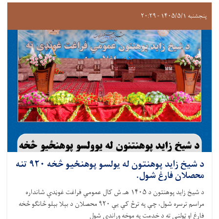
پنجشنبه ۱۴۰۵/۵/۱ - ۲۰:۲۹
د شيخ زايد پوهنتون له يولسو پوهنځيو څخه ۹۲۰ تنه
محصلان فارغ شول.
د شيخ زايد پوهنتون د ۱۴۰۵ هـ.ش کال عمومي فراغت غوڼدې شانداره
مراسم ترسره شول، چې په ترڅ کې یې ۹۲۰ محصلان د بېلا بېلو څانګو څخه
فارغ او ټولنې ته د خدمت په موخه وړاندې شول