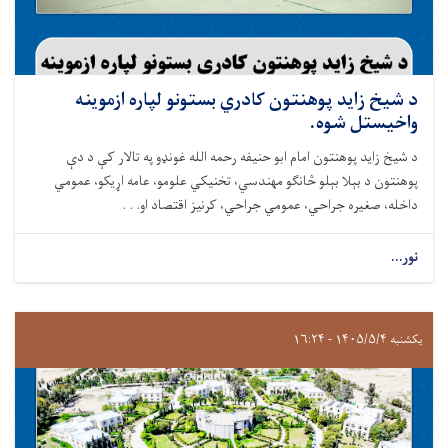
د شيخ زايد پوهنتون کادري بستونو لپاره ازموینه
واخيستل شوه.
د شيخ زايد پوهنتون امام ابو حنيفه رحمه الله غونډو په تالار کې د دې
پوهنتون د بېلا بېلو څانګو مهندسي، تخنیکي علومو، عامه اړيکو، عمومي
داخله، صغيره جراحي، عمومي جراحي، کرنيز اقتصاد او. . .
نور...
یکشنبه ۱۴۰۵/۵/۴ - ۱۶:۲۴