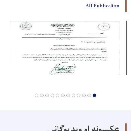
All Publication
عکسونه او ویډیوګانې