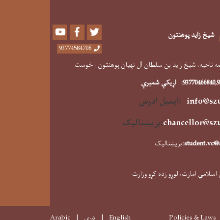
Youtube
Facebook
Twitter
شیخ زاید پوهنتون
93774584706
 ناحیه، شیخ زاید بن سلطان آل نهیان پوهنتون - خوست
,
93770466840
:
اړیکې شمېرې
info@sz
:ایمیل ادرس
chancellor@sz
:
بریښنالیک
student.vc@
:بریښنالیک
 اسلامي امارت، لوړو زده کړو وزارت
Policies & Laws
English
دری
Arabic