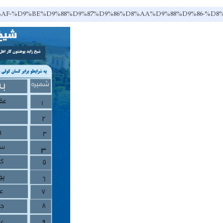
8C%D8%AF-%D9%BE%D9%88%D9%87%D9%86%D8%AA%D9%88%D9%8