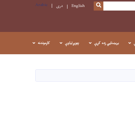
Arabic
SEARCH
English
دری
بريښنايي زده کړې
چوپړتیاوې
کارموندنه