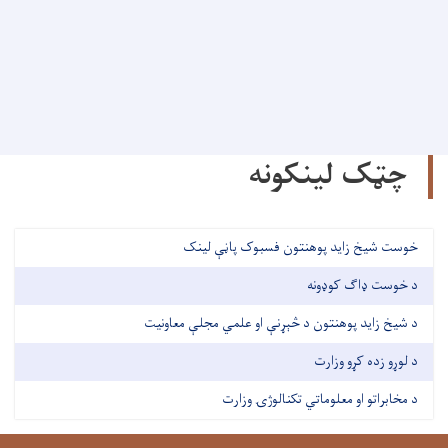
چټک لینکونه
خوست شیخ زاید پوهنتون فسبوک پاڼې لینک
د خوست ډاګ کوډونه
د شیخ زاید پوهنتون د څېړنې او علمي مجلې معاونیت
د لوړو زده کړو وزارت
د مخابراتو او معلوماتي تکنالوژۍ وزارت