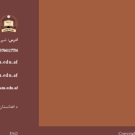
ادرس:
شپږمه
93766117736
u.edu.af
u.edu.a
f
szu.edu.af
د افغانستان
Footer menu
FAQ
Copyrigh