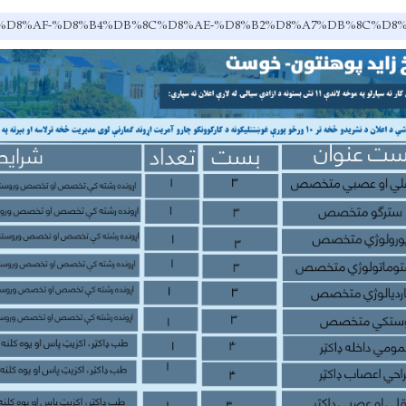
u.af/ps/%D8%AF-%D8%B4%DB%8C%D8%AE-%D8%B2%D8%A7%DB%