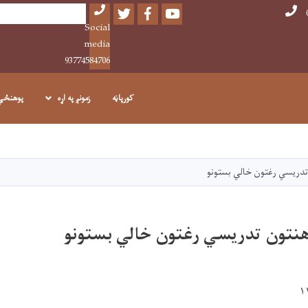
Twitter
Facebook
Youtube
Search
Social
media
93774584706
کورپاڼه
زمونږ په اړه
پوهنځي
اصلي
منځپانګه
دانګل
تدریسي رغتون خالي بستونو
هنتون تدریسي رغتون خالي بستونو