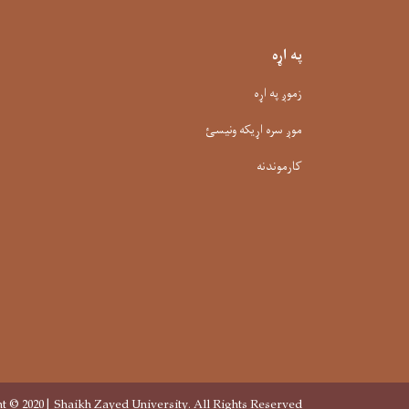
په اړه
زموږ په اړه
موږ سره اړیکه ونیسئ
کارموندنه
t © 2020 | Shaikh Zayed University. All Rights Reserved