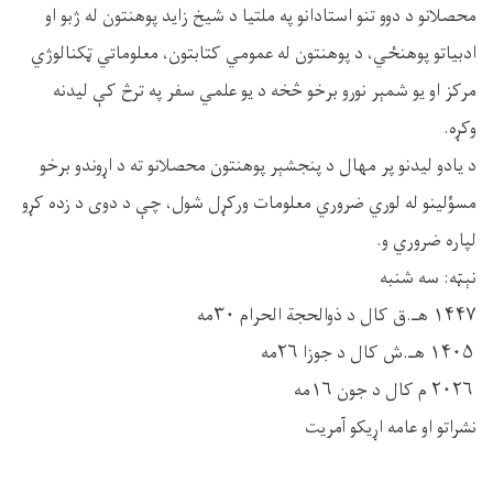
محصلانو د دوو تنو استادانو په ملتيا د شيخ زايد پوهنتون له ژبو او
ادبياتو پوهنځي، د پوهنتون له عمومي کتابتون، معلوماتي ټکنالوژي
مرکز او يو شمېر نورو برخو څخه د يو علمي سفر په ترڅ کې ليدنه
وکړه.
د يادو ليدنو پر مهال د پنجشېر پوهنتون محصلانو ته د اړوندو برخو
مسؤلينو له لوري ضروري معلومات ورکړل شول، چې د دوی د زده کړو
لپاره ضروري و.
نېټه: سه شنبه
۱۴۴۷ هـ.ق کال د ذوالحجة الحرام ۳۰مه
۱۴۰۵ هـ.ش کال د جوزا ۲۶مه
۲۰۲۶ م کال د جون ۱۶مه
نشراتو او عامه اړیکو آمریت