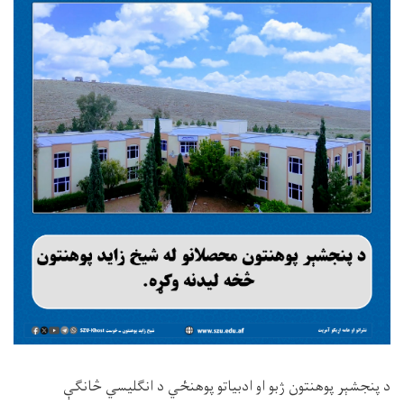
د پنجشېر پوهنتون ژبو او ادبياتو پوهنځي د انګلیسي څانګې