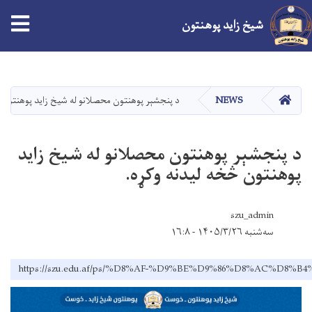
شیخ زاید پوهنتون
اصلي
منځپانګه
دانګل
کور
NEWS
د پنجشېر پوهنتون محصلانو له شيخ زايد پوهنتون څ
د پنجشېر پوهنتون محصلانو له شيخ زايد
پوهنتون څخه ليدنه وکړه.
szu_admin
سه‌شنبه ۱۴۰۵/۳/۲۶ - ۱۶:۸
https://szu.edu.af/ps/%D8%AF-%D9%BE%D9%86%D8%AC