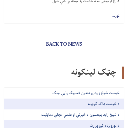
فارغ او ټولنې ته د خدمت په موخه وړاندې شول
نور...
BACK TO NEWS
چټک لینکونه
خوست شیخ زاید پوهنتون فسبوک پاڼې لینک
د خوست ډاګ کوډونه
د شیخ زاید پوهنتون د څېړنې او علمي مجلې معاونیت
د لوړو زده کړو وزارت