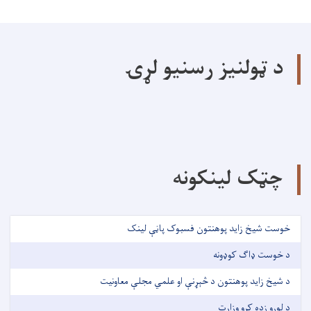
د ټولنیز رسنیو لړۍ
چټک لینکونه
خوست شیخ زاید پوهنتون فسبوک پاڼې لینک
د خوست ډاګ کوډونه
د شیخ زاید پوهنتون د څېړنې او علمي مجلې معاونیت
د لوړو زده کړو وزارت