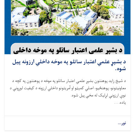
د بشپړ علمي اعتبار ساتلو په موخه داخلي ارزونه پیل
شوه.
د شيخ زايد پوهنتون بشپړ علمي اعتبار ساتلو په موخه د پوهنتون په کچه د
معاونيتونو، پوهنځیو، اصلي کمېټو او آمريتونو داخلي ارزونه د کيفيت لوړونې د
نوې ارزونې لړلیک له مخې پیل شوه.
ياده. . .
نور...