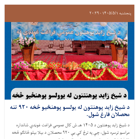
پنجشنبه ۱۴۰۵/۵/۱ - ۲۰:۲۹
د شيخ زايد پوهنتون له يولسو پوهنځيو څخه ۹۲۰ تنه
محصلان فارغ شول.
د شيخ زايد پوهنتون د ۱۴۰۵ هـ.ش کال عمومي فراغت غوڼدې شانداره
مراسم ترسره شول، چې په ترڅ کې یې ۹۲۰ محصلان د بېلا بېلو څانګو څخه