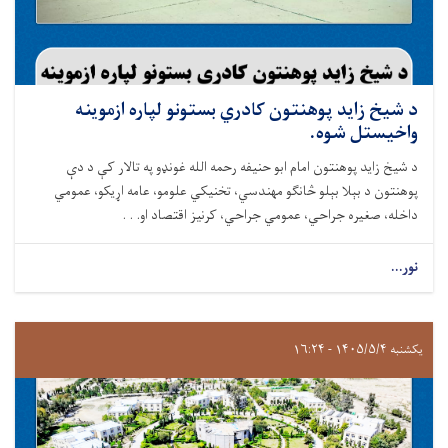
د شيخ زايد پوهنتون کادري بستونو لپاره ازموینه
واخيستل شوه.
د شيخ زايد پوهنتون امام ابو حنيفه رحمه الله غونډو په تالار کې د دې
پوهنتون د بېلا بېلو څانګو مهندسي، تخنیکي علومو، عامه اړيکو، عمومي
داخله، صغيره جراحي، عمومي جراحي، کرنيز اقتصاد او. . .
نور...
یکشنبه ۱۴۰۵/۵/۴ - ۱۶:۲۴