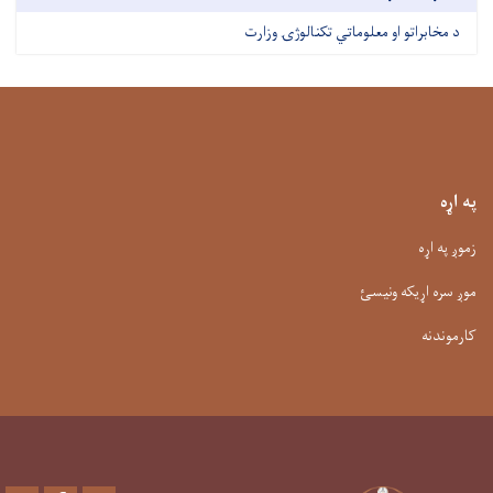
د مخابراتو او معلوماتي تکنالوژۍ وزارت
په اړه
زموږ په اړه
موږ سره اړیکه ونیسئ
کارموندنه