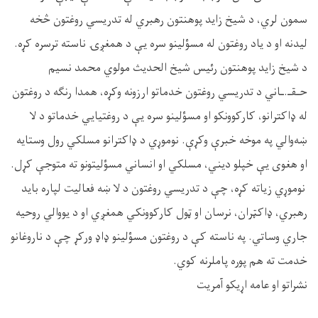
سمون لري، د شيخ زايد پوهنتون رهبري له تدریسي روغتون څخه
لیدنه او د یاد روغتون له مسؤلینو سره یې د همغږۍ ناسته ترسره کړه.
د شیخ زاید پوهنتون رئیس شیخ الحدیث مولوي محمد نسیم
حـقـ.ـاني د تدريسي روغتون خدماتو ارزونه وکړه، همدا رنګه د روغتون
له ډاکترانو، کارکوونکو او مسؤلینو سره یې د روغتیايي خدماتو د لا
ښه‌والي په موخه خبرې وکړې. نوموړي د ډاکترانو مسلکي رول وستایه
او هغوی یې خپلو دیني، مسلکي او انساني مسؤلیتونو ته متوجې کړل.
نوموړي زیاته کړه، چې د تدریسي روغتون د لا ښه فعالیت لپاره باید
رهبري، ډاکټران، نرسان او ټول کارکوونکي همغږي او د یووالي روحيه
جاري وساتي. په ناسته کې د روغتون مسؤلینو ډاډ ورکړ چې د ناروغانو
خدمت ته هم پوره پاملرنه کوي.
نشراتو او عامه اړیکو آمریت