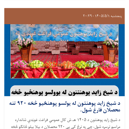
پنجشنبه ۱۴۰۵/۵/۱ - ۲۰:۲۹
د شيخ زايد پوهنتون له يولسو پوهنځيو څخه ۹۲۰ تنه
محصلان فارغ شول.
د شيخ زايد پوهنتون د ۱۴۰۵ هـ.ش کال عمومي فراغت غوڼدې شانداره
مراسم ترسره شول، چې په ترڅ کې یې ۹۲۰ محصلان د بېلا بېلو څانګو څخه