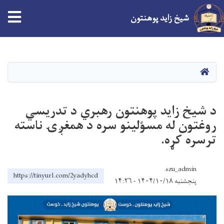
شیخ زاید پوهنتون
اصلي
منځپانګه
دانګل
کور
د شیخ زاید پوهنتون رهبري د تدریسي
روغتون له مسؤلینو سره د همغږۍ ناسته
ترسره کړه.
szu_admin
https://tinyurl.com/2yadyhcd
پنجشنبه ۱۴۰۴/۱۰/۱۸ - ۱۴:۲۶