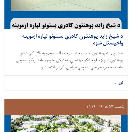
د شيخ زايد پوهنتون کادري بستونو لپاره ازموینه
واخيستل شوه.
د شيخ زايد پوهنتون امام ابو حنيفه رحمه الله غونډو په تالار کې د دې
پوهنتون د بېلا بېلو څانګو مهندسي، تخنیکي علومو، عامه اړيکو، عمومي
داخله، صغيره جراحي، عمومي جراحي، کرنيز اقتصاد او. . .
نور...
یکشنبه ۱۴۰۵/۵/۴ - ۱۶:۲۴