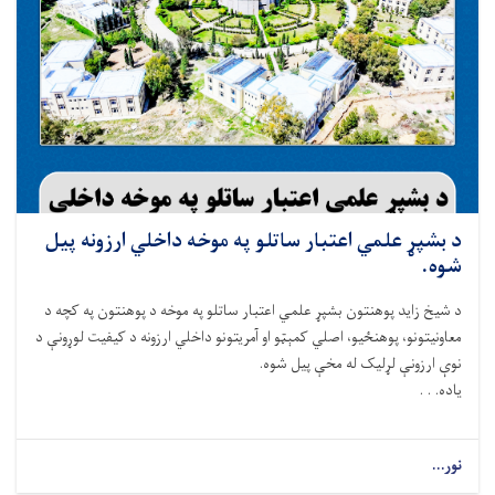
د بشپړ علمي اعتبار ساتلو په موخه داخلي ارزونه پیل
شوه.
د شيخ زايد پوهنتون بشپړ علمي اعتبار ساتلو په موخه د پوهنتون په کچه د
معاونيتونو، پوهنځیو، اصلي کمېټو او آمريتونو داخلي ارزونه د کيفيت لوړونې د
نوې ارزونې لړلیک له مخې پیل شوه.
ياده. . .
نور...