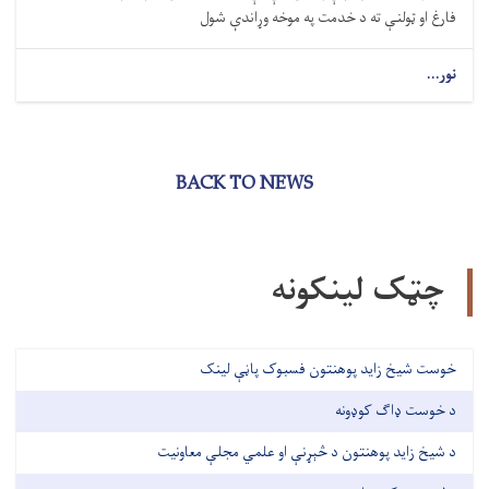
فارغ او ټولنې ته د خدمت په موخه وړاندې شول
نور...
BACK TO NEWS
چټک لینکونه
خوست شیخ زاید پوهنتون فسبوک پاڼې لینک
د خوست ډاګ کوډونه
د شیخ زاید پوهنتون د څېړنې او علمي مجلې معاونیت