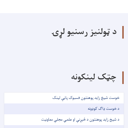
د ټولنیز رسنیو لړۍ
چټک لینکونه
خوست شیخ زاید پوهنتون فسبوک پاڼې لینک
د خوست ډاګ کوډونه
د شیخ زاید پوهنتون د څېړنې او علمي مجلې معاونیت