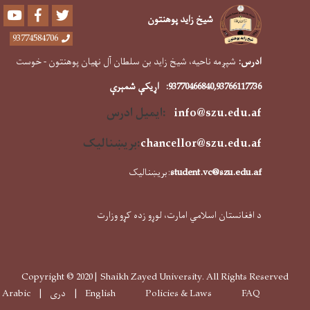
Youtube
Facebook
Twitter
شیخ زاید پوهنتون
93774584706
ادرس:
شپږمه ناحیه، شیخ زاید بن سلطان آل نهیان پوهنتون - خوست
,93766117736
93770466840
:
اړیکې شمېرې
info@szu.edu.af
:ایمیل ادرس
f
chancellor@szu.edu.a
:
بریښنالیک
student.vc@szu.edu.af
:بریښنالیک
د افغانستان اسلامي امارت، لوړو زده کړو وزارت
Copyright © 2020 | Shaikh Zayed University. All Rights Reserved
Footer menu
FAQ
Policies & Laws
English
دری
Arabic