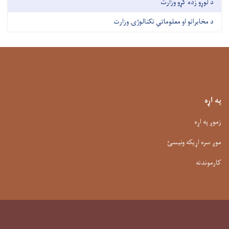
د لوړو زده کړو وزارت
د مخابراتو او معلوماتي تکنالوژۍ وزارت
په اړه
زموږ په اړه
موږ سره اړیکه ونیسئ
کارموندنه