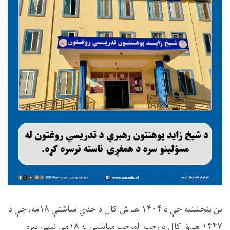
نن پنجشنبه چې د ۱۴۰۴ هـ.ش کال د جدي مياشتې ۱۸مه، چې د
۱۴۴۷ هـ.ق کال د رجب المرجب مياشتې له ۱۸مې نیټې سره