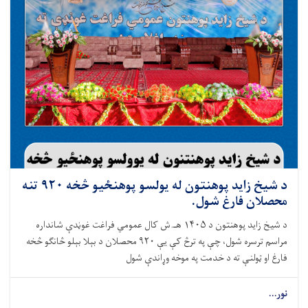
د شيخ زايد پوهنتون له يولسو پوهنځيو څخه ۹۲۰ تنه
محصلان فارغ شول.
د شيخ زايد پوهنتون د ۱۴۰۵ هـ.ش کال عمومي فراغت غوڼدې شانداره
مراسم ترسره شول، چې په ترڅ کې یې ۹۲۰ محصلان د بېلا بېلو څانګو څخه
فارغ او ټولنې ته د خدمت په موخه وړاندې شول
نور...