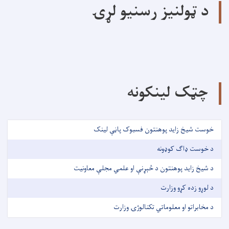
د ټولنیز رسنیو لړۍ
چټک لینکونه
خوست شیخ زاید پوهنتون فسبوک پاڼې لینک
د خوست ډاګ کوډونه
د شیخ زاید پوهنتون د څېړنې او علمي مجلې معاونیت
د لوړو زده کړو وزارت
د مخابراتو او معلوماتي تکنالوژۍ وزارت