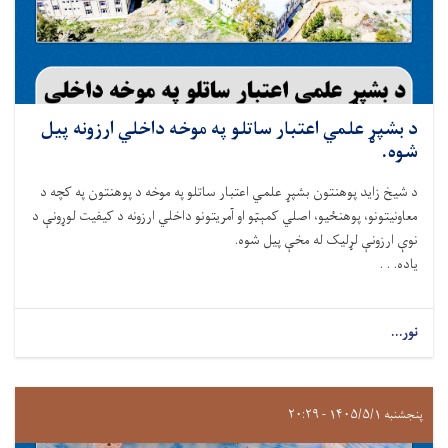
د بشپړ علمي اعتبار ساتلو په موخه داخلي ارزونه پیل
شوه.
د شيخ زايد پوهنتون بشپړ علمي اعتبار ساتلو په موخه د پوهنتون په کچه د
معاونيتونو، پوهنځیو، اصلي کمېټو او آمريتونو داخلي ارزونه د کيفيت لوړونې د
نوې ارزونې لړلیک له مخې پیل شوه.
ياده. . .
نور...
پنجشنبه ۱۴۰۵/۵/۱ - ۲۰:۲۹