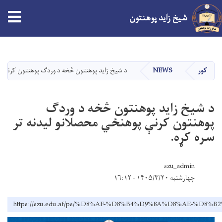
شیخ زاید پوهنتون
اصلي
منځپانګه
دانګل
کور
NEWS
د شيخ زايد پوهنتون څخه د وردګ پوهنتون کرنې پو
د شيخ زايد پوهنتون څخه د وردګ
پوهنتون کرنې پوهنځي محصلانو ليدنه تر
سره کړه.
szu_admin
چهارشنبه ۱۴۰۵/۳/۲۰ - ۱۶:۱۲
https://szu.edu.af/ps/%D8%AF-%D8%B4%D9%8A%D8%AE