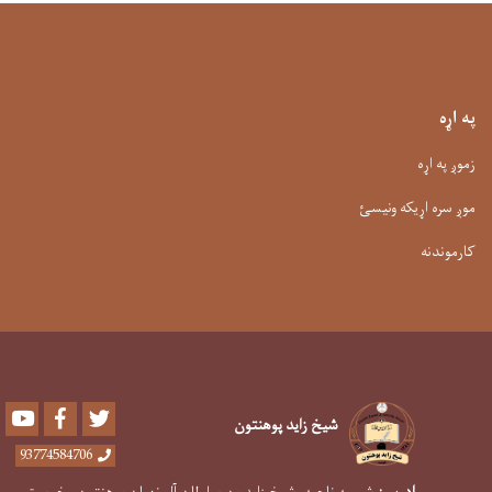
په اړه
زموږ په اړه
موږ سره اړیکه ونیسئ
کارموندنه
Youtube
Facebook
Twitter
شیخ زاید پوهنتون
93774584706