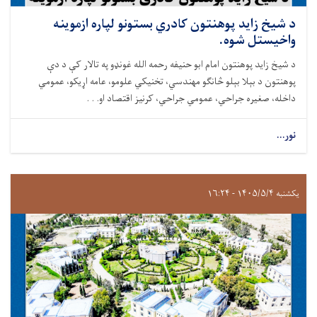
د شيخ زايد پوهنتون کادري بستونو لپاره ازموینه
واخيستل شوه.
د شيخ زايد پوهنتون امام ابو حنيفه رحمه الله غونډو په تالار کې د دې
پوهنتون د بېلا بېلو څانګو مهندسي، تخنیکي علومو، عامه اړيکو، عمومي
داخله، صغيره جراحي، عمومي جراحي، کرنيز اقتصاد او. . .
نور...
یکشنبه ۱۴۰۵/۵/۴ - ۱۶:۲۴