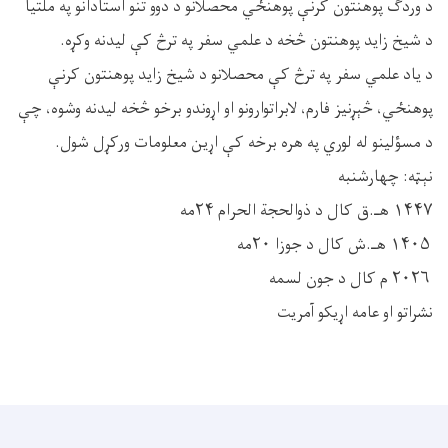
د وردګ پوهنتون کرنې پوهنځي محصلانو د دوو تنو استادانو په ملتیا
د شيخ زايد پوهنتون څخه د علمي سفر په ترڅ کې ليدنه وکړه.
د ياد علمي سفر په ترڅ کې محصلانو د شيخ زايد پوهنتون کرنې
پوهنځي، څېړنيز فارم، لابراتوارونو او اړوندو برخو څخه ليدنه وشوه، چې
د مسؤلینو له لوري په هره برخه کې اړين معلومات ورکړل شول.
نېټه: چهارشنبه
۱۴۴۷ هـ.ق کال د ذوالحجة الحرام ۲۴مه
۱۴۰۵ هـ.ش کال د جوزا ۲۰مه
۲۰۲۶ م کال د جون لسمه
نشراتو او عامه اړیکو آمریت