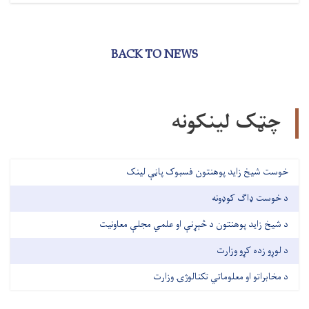
BACK TO NEWS
چټک لینکونه
خوست شیخ زاید پوهنتون فسبوک پاڼې لینک
د خوست ډاګ کوډونه
د شیخ زاید پوهنتون د څېړنې او علمي مجلې معاونیت
د لوړو زده کړو وزارت
د مخابراتو او معلوماتي تکنالوژۍ وزارت