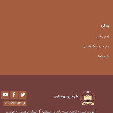
په اړه
زموږ په اړه
موږ سره اړیکه ونیسئ
کارموندنه
Youtube
Facebook
Twitter
شیخ زاید پوهنتون
93774584706
ادرس:
شپږمه ناحیه، شیخ زاید بن سلطان آل نهیان پوهنتون - خوست