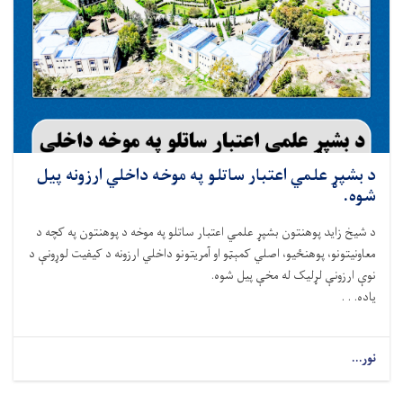
د بشپړ علمي اعتبار ساتلو په موخه داخلي ارزونه پیل
شوه.
د شيخ زايد پوهنتون بشپړ علمي اعتبار ساتلو په موخه د پوهنتون په کچه د
معاونيتونو، پوهنځیو، اصلي کمېټو او آمريتونو داخلي ارزونه د کيفيت لوړونې د
نوې ارزونې لړلیک له مخې پیل شوه.
ياده. . .
نور...