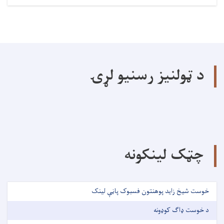
د ټولنیز رسنیو لړۍ
چټک لینکونه
خوست شیخ زاید پوهنتون فسبوک پاڼې لینک
د خوست ډاګ کوډونه