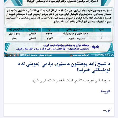
د شيخ زايد پوهنتون ماسټرۍ برنامې ازموينې ته د
نومليکنې خبرتيا!
د نومليکنې فورمه له لاندې لينک څخه را ښکته کولی شئ.
فورمه
نور...