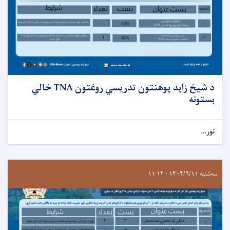
د شیخ زايد پوهنتون تدریسي روغتون TNA خالي
بستونه
نور...
سه‌شنبه ۱۴۰۴/۹/۱۱ - ۱۱:۱۴