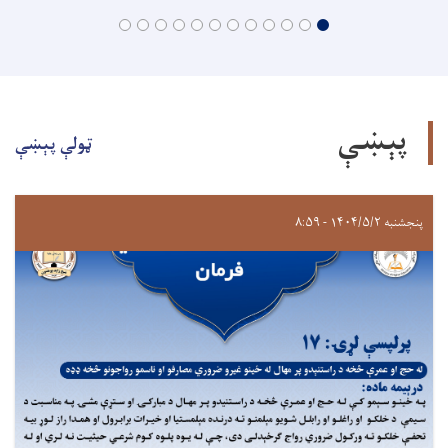
پېښې
ټولې پېښې
پنجشنبه ۱۴۰۴/۵/۲ - ۸:۵۹