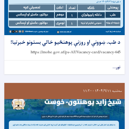
د طب، ښوونې او روزنې پوهنځيو خالي بستونو خبرتيا!
https://mohe.gov.af/ps-AF/Vacancy-card/vacancy-645
نور...
سه‌شنبه ۱۴۰۴/۹/۱۱ - ۱۱:۲۰