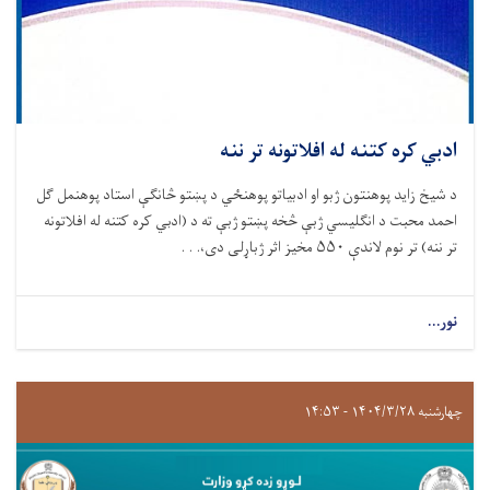
ادبي کره کتنه له افلاتونه تر ننه
د شيخ زايد پوهنتون ژبو او ادبياتو پوهنځي د پښتو څانګې استاد پوهنمل ګل
احمد محبت د انګلیسي ژبې څخه پښتو ژبې ته د (ادبي کره کتنه له افلاتونه
تر ننه) تر نوم لاندې ۵۵۰ مخيز اثر ژباړلی دی،. . .
نور...
چهارشنبه ۱۴۰۴/۳/۲۸ - ۱۴:۵۳