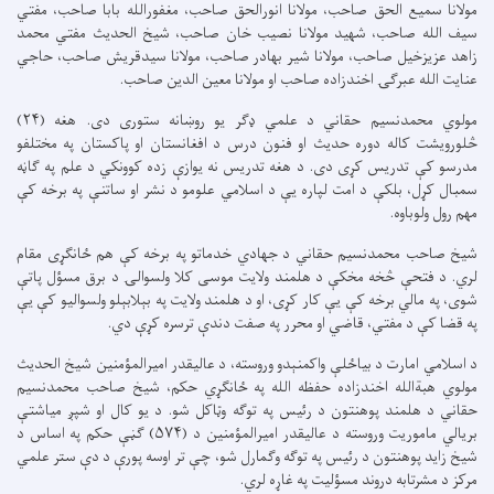
مولانا سمیع الحق صاحب، مولانا انورالحق صاحب، مغفورالله بابا صاحب، مفتي
سیف الله صاحب، شهید مولانا نصیب خان صاحب، شیخ الحدیث مفتي محمد
زاهد عزیزخیل صاحب، مولانا شیر بهادر صاحب، مولانا سیدقریش صاحب، حاجي
عنایت الله عبرګۍ اخندزاده صاحب او مولانا معین الدین صاحب.
مولوي محمدنسیم حقاني د علمي ډګر یو روښانه ستوری دی. هغه (۲۴)
څلورویشت کاله دوره حدیث او فنون درس د افغانستان او پاکستان په مختلفو
مدرسو کې تدریس کړی دی. د هغه تدریس نه یوازې زده کوونکي د علم په ګاڼه
سمبال کړل، بلکې د امت لپاره یې د اسلامي علومو د نشر او ساتنې په برخه کې
مهم رول ولوباوه.
شیخ صاحب محمدنسیم حقاني د جهادي خدماتو په برخه کې هم ځانګړی مقام
لري. د فتحې څخه مخکې د هلمند ولایت موسی کلا ولسوالۍ د برق مسؤل پاتې
شوی، په مالي برخه کې یې کار کړی، او د هلمند ولایت په بېلابېلو ولسوالیو کې یې
په قضا کې د مفتي، قاضي او محرر په صفت دندې ترسره کړې دي.
د اسلامي امارت د بیاځلې واکمنېدو وروسته، د عالیقدر امیرالمؤمنین شیخ الحدیث
مولوي هبةالله اخندزاده حفظه الله په ځانګړي حکم، شیخ صاحب محمدنسیم
حقاني د هلمند پوهنتون د رئیس په توګه وټاکل شو. د یو کال او شپږ میاشتې
بریالي ماموریت وروسته د عالیقدر امیرالمؤمنین د (۵۷۴) ګڼې حکم په اساس د
شیخ زاید پوهنتون د رئیس په توګه وګمارل شو، چې تر اوسه پورې د دې ستر علمي
مرکز د مشرتابه دروند مسؤلیت په غاړه لري.