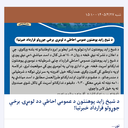
شنبه ۱۴۰۵/۴/۲۷ - ۱۵:۱۰
د شيخ زايد پوهنتون د عمومي احاطې دد لومړۍ برخې
جوړولو قرارداد خبرتيا!
نور...