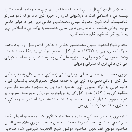
په اسلامي تاریخ کې تل داسې شخصیتونه شتون لري چې د علم، تقوا، او خدمت په
وسیله یې د اسلامي امت د لارښوونې لپاره رڼا خپره کړې ده. یو له دغو مبارکو
شخصیتونو څخه شیخ الحدیث مولوي محمدنسیم حقاني دی، چې د خپلې علمي
وړتیا، روحاني عظمت، او د تدریس د بې ساري خدمتونو په برکت یې د اسلامي نړۍ
په تاریخ کې ځانګړی ځای ترلاسه کړی.
محترم شیخ الحدیث مولوي محمدنسیم حقاني د حاجي غلام رسول زوی او د محمد
ملوک لمسی، چې په (۱۳۴۷) هـ ش کال د جدي میاشتې په پنځلسمه د هلمند
ولایت د موسی کلا ولسوالۍ د دهزورسفلي کلي په یوه دینداره او مجاهده کورنۍ
کې دې فاني نړۍ ته سترګې وغړولې.
مولوي محمدنسیم حقاني خپلې لومړنۍ دیني زده کړې د خپل کلي په مدرسه کې
پیل کړې او پاتې دیني زده کړې یې په جامعه منهاج العلوم ناریاب پاکستان کې د
عالیه دورې په توګه بشپړې کړې. عالمیه دوره یې په مشهوره مدرسه دارالعلوم
حقانیه کې په (۱۴۲۰) هـ.ق کال کې په بریالیتوب سره پای ته ورسوله. سربېره پر
دې، نوموړي د قرآن کریم د حفظ او قرائت سندونه او په اسلامي علومو کې د
ماسټرۍ سند هم ترلاسه کړی دی.
د نوموړي په علمي وده کې د مشهورو استادانو ځانګړی لاس و، د هغو له ډلې څخه
عبارت دي له: شیخ الحدیث مولانا محمد اسماعیل صاحب، مولوي غلام محی الدین
صاحب، مولوي نصرالدین صاحب، دوکتور شیخ الحدیث شیرعلي شاه صاحب،