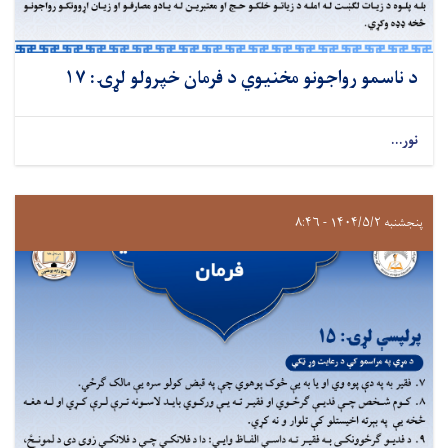
د ناسمو رواجونو مخنیوي د فرمان خپرولو لړۍ: ۱۷
نور...
پنجشنبه ۱۴۰۴/۵/۲ - ۸:۴۶