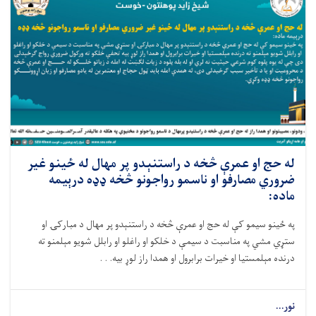
له حج او عمرې څخه د راستنېدو پر مهال له ځينو غير
ضروري مصارفو او ناسمو رواجونو څخه ډډه درېیمه
ماده:
په ځینو سیمو کې له حج او عمرې څخه د راستنېدو پر مهال د مبارکۍ او
ستړي مشي په مناسبت د سيمې د خلکو او راغلو او رابلل شویو مېلمنو ته
درنده مېلمستيا او خیرات برابرول او همدا راز لوړ بيه. . .
نور...