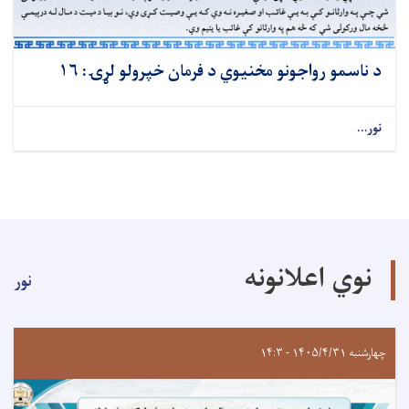
د ناسمو رواجونو مخنیوي د فرمان خپرولو لړۍ: ۱۶
نور...
نوي اعلانونه
نور
چهارشنبه ۱۴۰۵/۴/۳۱ - ۱۴:۳