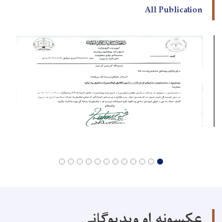
All Publication
عکسونه او ویډیوګانې