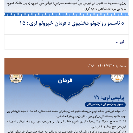
د ناسمو رواجونو مخنیوي د فرمان خپرولو لړۍ: ۱۵
نور...
سه‌شنبه ۱۴۰۴/۴/۳۱ - ۱۲:۵