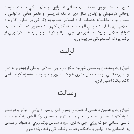
شیخ الحدیث مولوي محمدنسیم حقاني نه یوازې یو عالم، بلکې د امت لپاره د
روحاني لارښوونې یو ژوندی مثال دی. د هغه تدریسي او علمي هڅې، د ټولنې د
سمون لپاره مخلصانه خدمات، او د اسلامي علومو په ډګر کې بې ساري کارونه د
اسلامي نړۍ لپاره د تلپاتې الهام سرچینه ګڼل کېږي. د نوموړي ژوندلیک د علم،
تقوا او اخلاص یو روښانه انځور دی، چې د راتلونکو نسلونو لپاره به د لارښوونې او
برکت یوه نه ختمېدونکې سرچینه وي.
لرلید
شیخ زاید پوهنتون یو علمي-څېړنیز مرکز دی، چې اسلامي او ملي ارزښتونو ته ژمن
او په پرمختللې پوهه سمبال بشري ځواک په روزلو سره په سیمه‌ییزه کچه علمي
(اکاډمیک) اعتبار لري.
رسالت
شیخ زاید پوهنتون د علمي او حمایوي بشري قوې پرمټ، د ټولنې اړتیاوو او غوښتنو
ته په کتو د معیاري تدریس، څېړنو، نوښتونو او عصري ټېکنالوژۍ په کارولو سره
داسې انساني ځواک روزي، چې له نړۍ سره د سیالۍ وړتیا ولري، د هېواد او سیمې
په اقتصادي وده، ټولنیز پرمختګ، وحدت او ثبات کې رغنده ونډه ولري.