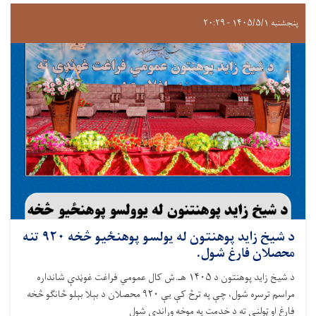
پنجشنبه ۱۴۰۵/۵/۱ - ۲۰:۲۹
د شيخ زايد پوهنتون له يولسو پوهنځيو څخه ۹۲۰ تنه
محصلان فارغ شول.
د شيخ زايد پوهنتون د ۱۴۰۵ هـ.ش کال عمومي فراغت غوڼدې شانداره
مراسم ترسره شول، چې په ترڅ کې یې ۹۲۰ محصلان د بېلا بېلو څانګو څخه
فارغ او ټولنې ته د خدمت په موخه وړاندې شول