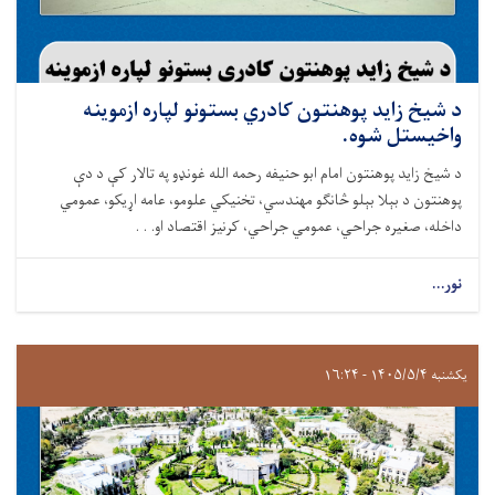
د شيخ زايد پوهنتون کادري بستونو لپاره ازموینه
واخيستل شوه.
د شيخ زايد پوهنتون امام ابو حنيفه رحمه الله غونډو په تالار کې د دې
پوهنتون د بېلا بېلو څانګو مهندسي، تخنیکي علومو، عامه اړيکو، عمومي
داخله، صغيره جراحي، عمومي جراحي، کرنيز اقتصاد او. . .
نور...
یکشنبه ۱۴۰۵/۵/۴ - ۱۶:۲۴