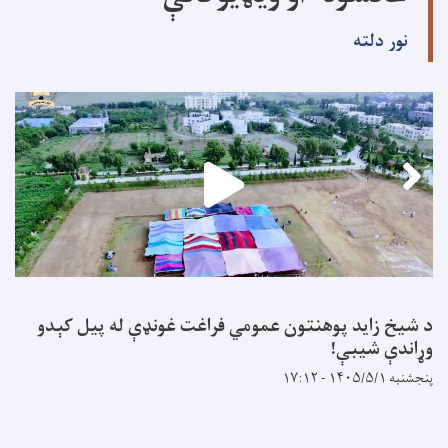
نور دلته
د شیخ زاید پوهنتون عمومي فراغت غونډې له پیل کېدو
وړاندې شیبې!
پنجشنبه ۱۴۰۵/۵/۱ - ۱۷:۱۲