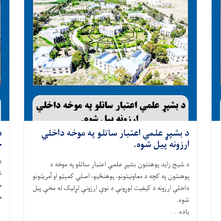
د بشپړ علمي اعتبار ساتلو په موخه داخلي
د
ارزونه پیل شوه.
څخه
د شيخ زايد پوهنتون بشپړ علمي اعتبار ساتلو په موخه د
پوهنتون په کچه د معاونيتونو، پوهنځیو، اصلي کمېټو او آمريتونو
م
داخلي ارزونه د کيفيت لوړونې د نوې ارزونې لړلیک له مخې پیل
م
شوه.
ياده. . .