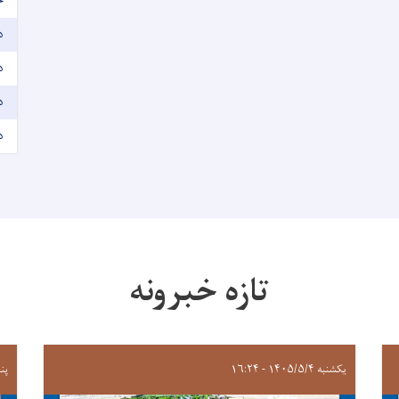
خ
د
د
د
د
تازه خبرونه
یکشنبه ۱۴۰۵/۵/۴ - ۱۶:۲۴
پنجشنب