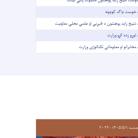
وست شیخ زاید پوهنتون فسبوک پاڼې لینک
 خوست ډاګ کوډونه
 شیخ زاید پوهنتون د څېړنې او علمي مجلې معاونیت
 لوړو زده کړو وزارت
 مخابراتو او معلوماتي تکنالوژۍ وزارت
ه ۱۴۰۵/۵/۱ - ۲۰:۲۹