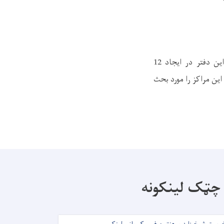
همچنان ضیاالرحمن اندړ رئیس برنامه انکشاف تحصیلات عالی (HEDP) در رابطه به نقش این دفتر در ایجاد 12
این مراکز را مورد بحث
چټک لینکونه