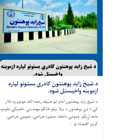
د شيخ زايد پوهنتون کادري بستونو لپاره
ازموینه واخيستل شوه.
د شيخ زايد پوهنتون امام ابو حنيفه رحمه الله غونډو په تالار
کې د دې پوهنتون د بېلا بېلو څانګو مهندسي، تخنیکي علومو،
عامه اړيکو، عمومي داخله، صغيره جراحي، عمومي جراحي،
کرنيز اقتصاد او. . .