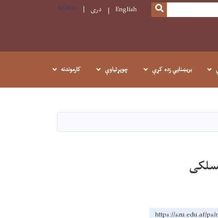
Arabic
SEARCH
English
دری
بريښنايي زده کړې
چوپړتیاوې
کارموندنه
مسلکی
https://szu.edu.af/ps