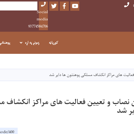
Twitter
Facebook
Youtube
Search
Social
media
93774584706
کورپاڼه
زمونږ په اړه
پوهنځي
اصلي
منځپانګه
دانګل
عالیت های مراکز انکشاف مسلکی پوهنتون ها دایر شد
 نصاب و تعیین فعالیت های مراکز انکشاف 
یر شد
/node/400