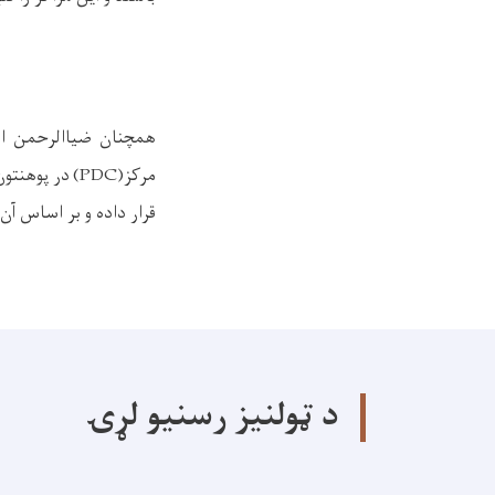
مرکز(PDC) د
قرار داده و بر اساس آن
د ټولنیز رسنیو لړۍ