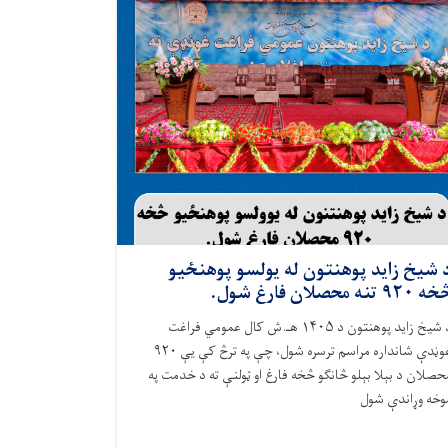
 شيخ زايد پوهنتون له يولسو پوهنځيو
 ۹۲۰ تنه محصلان فارغ شول.
د شيخ زايد پوهنتون د ۱۴۰۵ هـ.ش کال عمومي فراغت
غوڼدې شانداره مراسم ترسره شول، چې په ترڅ کې یې ۹۲۰
حصلان د بېلا بېلو څانګو څخه فارغ او ټولنې ته د خدمت په
وخه وړاندې شول