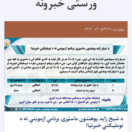
ورستی خبرونه
چهارشنبه ۱۴۰۵/۴/۳۱ - ۱۴:۳
د شيخ زايد پوهنتون ماسټرۍ برنامې ازموينې ته د
نومليکنې خبرتيا!