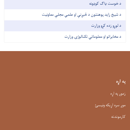
د خوست ډاګ کوډونه
د شیخ زاید پوهنتون د څېړنې او علمي مجلې معاونیت
د لوړو زده کړو وزارت
د مخابراتو او معلوماتي تکنالوژۍ وزارت
په اړه
زموږ په اړه
موږ سره اړیکه ونیسئ
کارموندنه