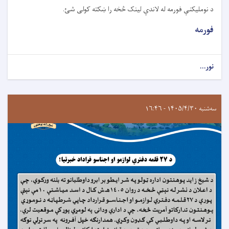
د نومليکنې فورمه له لاندې لينک څخه را ښکته کولی شئ.
فورمه
نور...
سه‌شنبه ۱۴۰۵/۴/۳۰ - ۱۶:۴۶