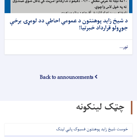
د شيخ زايد پوهنتون د عمومي احاطې دد لومړۍ برخې
جوړولو قرارداد خبرتيا!
نور...
Back to announcements
چټک لینکونه
خوست شیخ زاید پوهنتون فسبوک پاڼې لینک