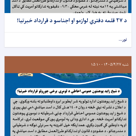
د ۲۷ قلمه دفتري لوازمو او اجناسو د قرارداد خبرتيا!
نور...
شنبه ۱۴۰۵/۴/۲۷ - ۱۵:۱۰