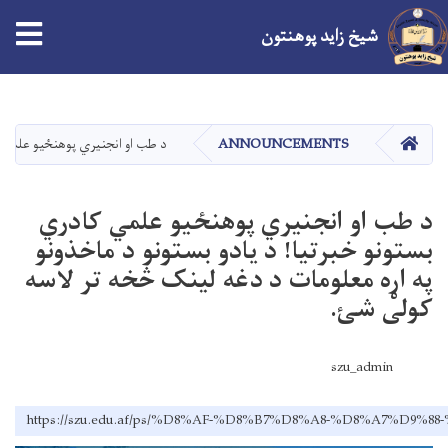
شیخ زاید پوهنتون
اصلي
منځپانګه
دانګل
کور
ANNOUNCEMENTS
د طب او انجنيري پوهنځيو علمي ک
د طب او انجنيري پوهنځيو علمي کادري
بستونو خبرتيا! د يادو بستونو د ماخذونو
په اړه معلومات د دغه لينک څخه تر لاسه
کولی شئ.
szu_admin
https://szu.edu.af/ps/%D8%AF-%D8%B7%D8%A8-%D8%