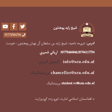
Youtube
Facebook
Twitter
شیخ زاید پوهنتون
93774584706
ادرس:
شپږمه ناحیه، شیخ زاید بن سلطان آل نهیان پوهنتون - خوست
,93766117736
93770466840
:
اړیکې شمېرې
info@szu.edu.af
:ایمیل ادرس
f
chancellor@szu.edu.a
:
بریښنالیک
student.vc@szu.edu.af
:بریښنالیک
د افغانستان اسلامي امارت، لوړو زده کړو وزارت