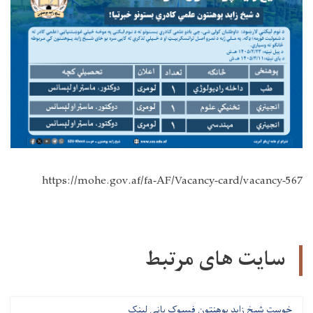
https://mohe.gov.af/fa-AF/Vacancy-card/vacancy-567
سایت های مرتبط
خوست شیخ زاید پوهنتون فسبوک پاڼې لینک