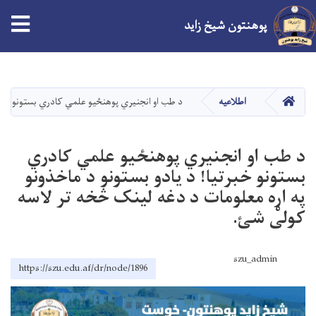
tion
پوهنتون شیخ زاید
Skip
to
main
صفحه اصلی
اطلاعیه
د طب او انجنيري پوهنځيو علمي کادري بستونو خبرتي
content
د طب او انجنيري پوهنځيو علمي کادري
بستونو خبرتيا! د يادو بستونو د ماخذونو
په اړه معلومات د دغه لينک څخه تر لاسه
کولی شئ.
szu_admin
https://szu.edu.af/dr/node/1896