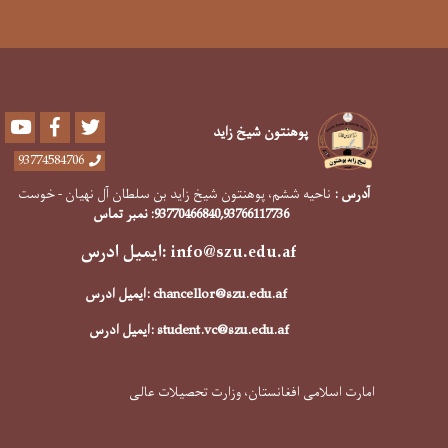
Youtube
Facebook
Twitter
پوهنتون شیخ زاید
93774584706
آدرس :
ناحیه ششم، پوهنتون شیخ زاید بن سلطان آل نهیان - خوست
,93766117736
93770466840
: نمبر تماس
info@szu.edu.af
:ایمیل ادرس
chancellor@szu.edu.af
:ایمیل ادرس
student.vc@szu.edu.af
:ایمیل ادرس
امارت اسلامی افغانستان، وزارت تحصیلات عالی