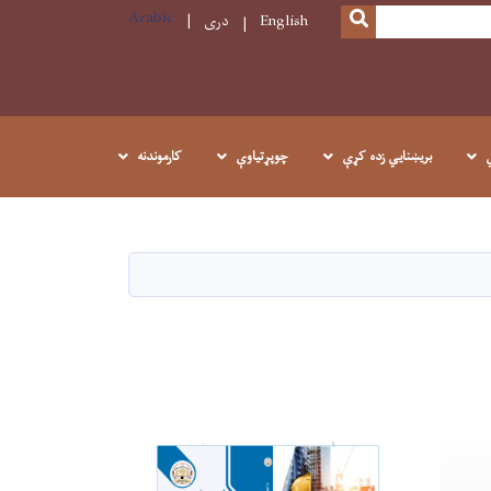
Arabic
SEARCH
English
دری
بريښنايي زده کړې
چوپړتیاوې
کارموندنه