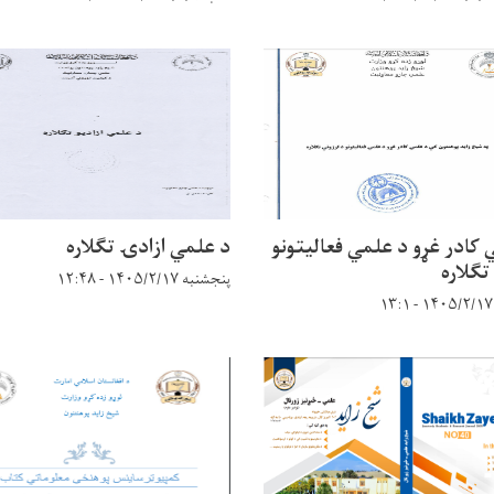
 کادر غړو د علمي فعالیتونو
د علمي ازادۍ تګلاره
تګلاره
پنجشنبه ۱۴۰۵/۲/۱۷ - ۱۲:۴۸