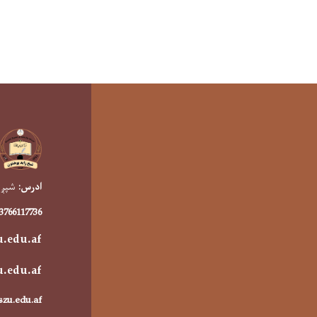
ادرس:
شپږمه
93766117736
u.edu.af
u.edu.a
f
szu.edu.af