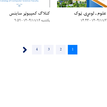
 علوم ـ لومړۍ ټوک
کتلاګ کمپيوټر ساينس
یکشنبه ۱۴۰۴/۱۱/۱۲ - ۹:۵۹
››
1
اوسنی
2
پاڼه
3
پاڼه
4
پاڼه
پاڼه