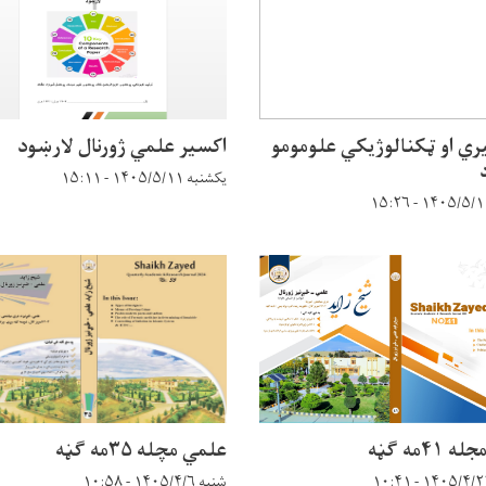
يري او ټکنالوژيکي علومومو
اکسير علمي ژورنال لارښود
یکشنبه ۱۴۰۵/۵/۱۱ - ۱۵:۱۱
۴۱مه ګڼه
علمي مچله ۳۵مه ګڼه
شنبه ۱۴۰۵/۴/۶ - ۱۰:۵۸