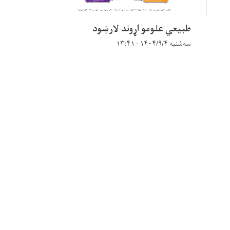
طبیعي علومو اړوند لارښود
سه‌شنبه ۱۴۰۴/۹/۴ - ۱۳:۴۱