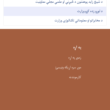
د شیخ زاید پوهنتون د څېړنې او علمي مجلې معاونیت
د لوړو زده کړو وزارت
د مخابراتو او معلوماتي تکنالوژۍ وزارت
په اړه
زموږ په اړه
موږ سره اړیکه ونیسئ
کارموندنه