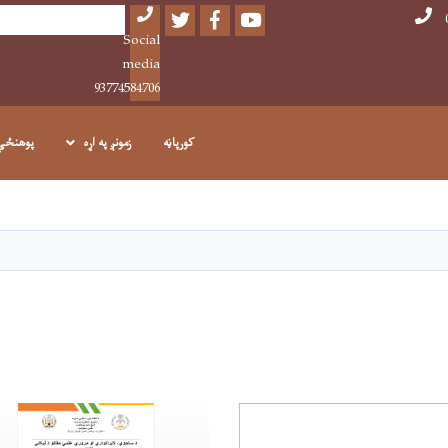
Twitter
Facebook
Youtube
Search
Social
media
93774584706
کورپاڼه
زمونږ په اړه
پوهنځي
اصلي
منځپانګه
دانګل