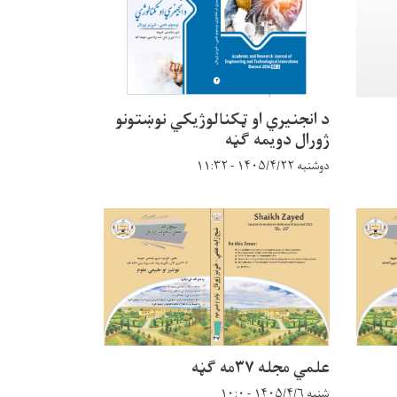
د انجنيري او ټکنالوژيکي نوښتونو
ژورال دويمه ګڼه
دوشنبه ۱۴۰۵/۴/۲۲ - ۱۱:۳۲
علمي مجله ۳۷مه ګڼه
شنبه ۱۴۰۵/۴/۶ - ۱۰:۰