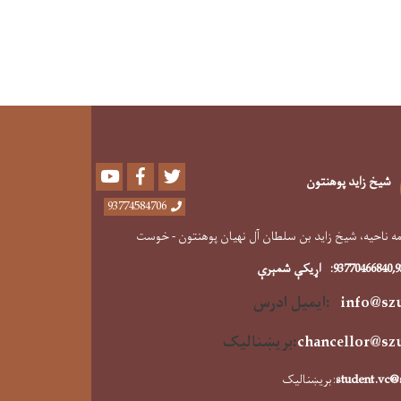
Youtube
Facebook
Twitter
شیخ زاید پوهنتون
93774584706
 ناحیه، شیخ زاید بن سلطان آل نهیان پوهنتون - خوست
,
93770466840
:
اړیکې شمېرې
info@sz
:ایمیل ادرس
chancellor@sz
:
بریښنالیک
student.vc@
:بریښنالیک