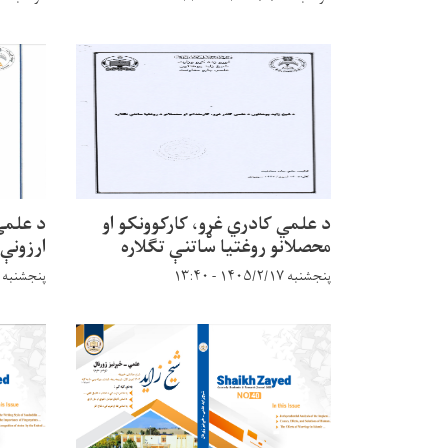
د علمي کادري غړو، کارکوونکو او
د علمي
محصلانو روغتيا ساتنې تګلاره
ارزونې 
پنجشنبه ۱۴۰۵/۲/۱۷ - ۱۳:۴۰
پنجشنبه ۱۴۰۵/۲/۱۷ - ۱۳:۱