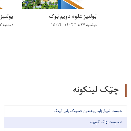
ټولنيز علوم دويم ټوک
ټولنيز
دوشنبه ۱۴۰۴/۱۱/۲۷ - ۱۵:۱۹
دوشنبه ۱۴۰۴/۱۱/۲۷ - ۱۴:۴۳
Pagination
چټک لینکونه
خوست شیخ زاید پوهنتون فسبوک پاڼې لینک
د خوست ډاګ کوډونه