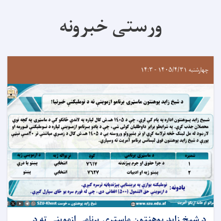
ورستی خبرونه
چهارشنبه ۱۴۰۵/۴/۳۱ - ۱۴:۳
د شيخ زايد پوهنتون ماسټرۍ برنامې ازموينې ته د