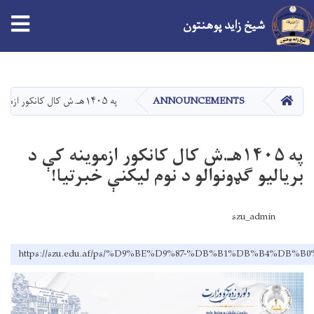
شیخ زاید پوهنتون
اصلي
منځپانګه
دانګل
کور
ANNOUNCEMENTS
په ۱۴۰۵هـ.ش کال کانکور ازموینه کې د برياليو ګډونوالو د نوم ليکنې خبرتيا!
په ۱۴۰۵هـ.ش کال کانکور ازموینه کې د
برياليو ګډونوالو د نوم ليکنې خبرتيا!
szu_admin
https://szu.edu.af/ps/%D9%BE%D9%87-%DB%B1%DB%B