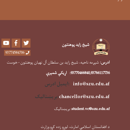
Youtube
Facebook
Twitter
شیخ زاید پوهنتون
93774584706
ادرس:
شپږمه ناحیه، شیخ زاید بن سلطان آل نهیان پوهنتون - خوست
,93766117736
93770466840
:
اړیکې شمېرې
info@szu.edu.af
:ایمیل ادرس
f
chancellor@szu.edu.a
:
بریښنالیک
student.vc@szu.edu.af
:بریښنالیک
د افغانستان اسلامي امارت، لوړو زده کړو وزارت