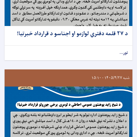
د ۲۷ قلمه دفتري لوازمو او اجناسو د قرارداد خبرتيا!
نور...
شنبه ۱۴۰۵/۴/۲۷ - ۱۵:۱۰