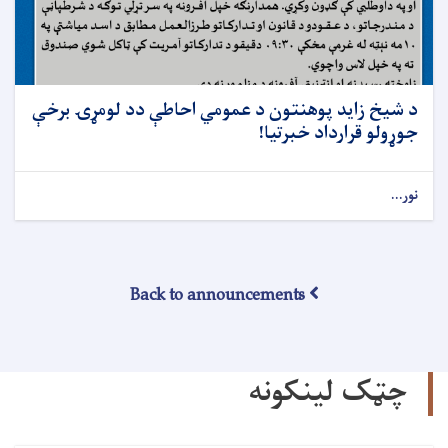
د شيخ زايد پوهنتون د عمومي احاطې دد لومړۍ برخې
جوړولو قرارداد خبرتيا!
نور...
Back to announcements
چټک لینکونه