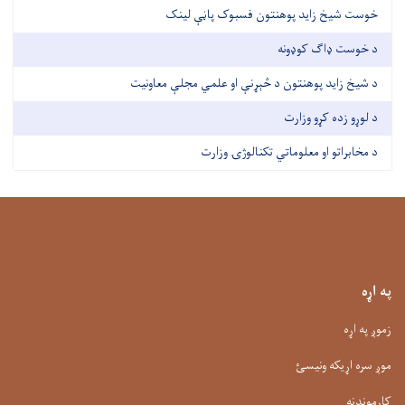
خوست شیخ زاید پوهنتون فسبوک پاڼې لینک
د خوست ډاګ کوډونه
د شیخ زاید پوهنتون د څېړنې او علمي مجلې معاونیت
د لوړو زده کړو وزارت
د مخابراتو او معلوماتي تکنالوژۍ وزارت
په اړه
زموږ په اړه
موږ سره اړیکه ونیسئ
کارموندنه