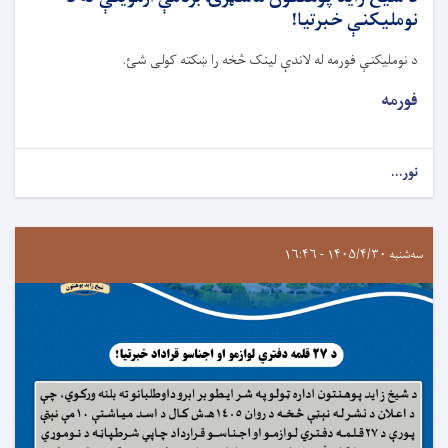
نومليکنې خبرتيا!
د نومليکنې فورمه له لاندې لينک څخه را ښکته کولی شئ.
فورمه
نور...
سه‌شنبه ۱۴۰۵/۴/۳۰ - ۱۶:۴۶