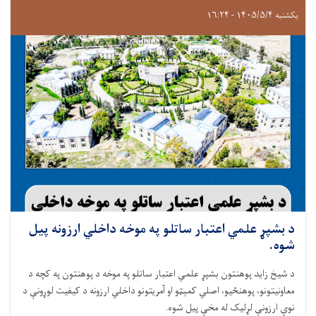
یکشنبه ۱۴۰۵/۵/۴ - ۱۶:۲۴
د بشپړ علمي اعتبار ساتلو په موخه داخلي ارزونه پیل
شوه.
د شيخ زايد پوهنتون بشپړ علمي اعتبار ساتلو په موخه د پوهنتون په کچه د
معاونيتونو، پوهنځیو، اصلي کمېټو او آمريتونو داخلي ارزونه د کيفيت لوړونې د
نوې ارزونې لړلیک له مخې پیل شوه.