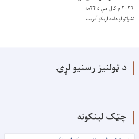
۲۰۲۶ م کال مې د ۲۴مه
نشراتو او عامه اړیکو آمریت
د ټولنیز رسنیو لړۍ
چټک لینکونه