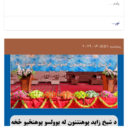
ياده. . .
نور...
پنجشنبه ۱۴۰۵/۵/۱ - ۲۰:۲۹