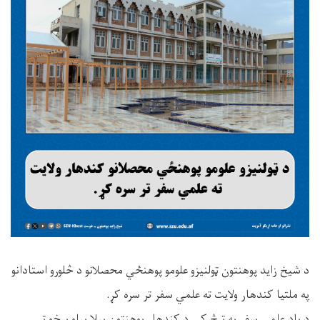
د شيخ زايد پوهنتون ټولنيزو علومو پوهنځي محصلانو د څلورو استادانو
په ملتيا کندهار ولایت ته علمي سفر تر سره کړ.
د ياد علمي سفر په ترڅ کې د کندهار پوهنتون بېلا بېلو برخو تر