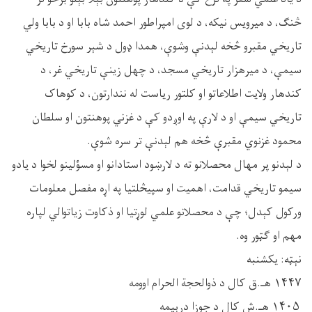
څنګ، د ميرويس نيکه، د لوی امپراطور احمد شاه بابا او د بابا ولي
تاريخي مقبرو څخه لېدنې وشوې، همدا ډول د شېر سورخ تاريخي
سيمې، د ميرهزار تاريخي مسجد، د چهل زینې تاریخي غر، د
کندهار ولايت اطلاعاتو او کلتور ریاست له نندارتون، د کوهاک
تاريخي سيمې او د لارې په اوږدو کې د غزني پوهنتون او سلطان
محمود غزنوي مقبرې څخه هم لېدنې تر سره شوې.
د لېدنو پر مهال محصلانو ته د لارښود استادانو او مسؤلینو لخوا د يادو
سیمو تاریخي قدامت، اهميت او سپیڅلتيا په اړه مفصل معلومات
ورکول کېدل؛ چې د محصلانو علمي لوړتيا او ذکاوت زياتوالي لپاره
مهم او ګټور وه.
نېټه: یکشنبه
۱۴۴۷ هـ.ق کال د ذوالحجة الحرام اوومه
۱۴۰۵ هـ.ش کال د جوزا درېیمه