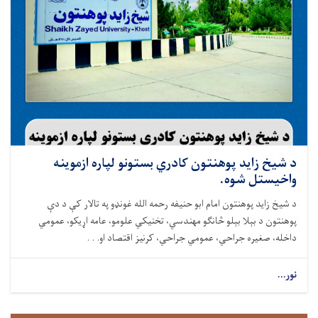
د شيخ زايد پوهنتون کادري بستونو لپاره ازموینه
واخيستل شوه.
د شيخ زايد پوهنتون امام ابو حنيفه رحمه الله غونډو په تالار کې د دې
پوهنتون د بېلا بېلو څانګو مهندسي، تخنیکي علومو، عامه اړيکو، عمومي
داخله، صغيره جراحي، عمومي جراحي، کرنيز اقتصاد او. . .
نور...