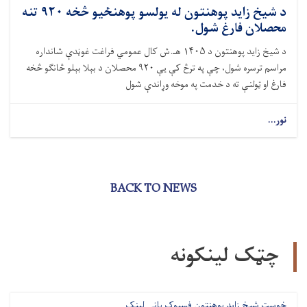
د شيخ زايد پوهنتون له يولسو پوهنځيو څخه ۹۲۰ تنه
محصلان فارغ شول.
د شيخ زايد پوهنتون د ۱۴۰۵ هـ.ش کال عمومي فراغت غوڼدې شانداره
مراسم ترسره شول، چې په ترڅ کې یې ۹۲۰ محصلان د بېلا بېلو څانګو څخه
فارغ او ټولنې ته د خدمت په موخه وړاندې شول
نور...
BACK TO NEWS
چټک لینکونه
خوست شیخ زاید پوهنتون فسبوک پاڼې لینک