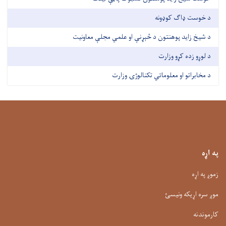
د خوست ډاګ کوډونه
د شیخ زاید پوهنتون د څېړنې او علمي مجلې معاونیت
د لوړو زده کړو وزارت
د مخابراتو او معلوماتي تکنالوژۍ وزارت
په اړه
زموږ په اړه
موږ سره اړیکه ونیسئ
کارموندنه