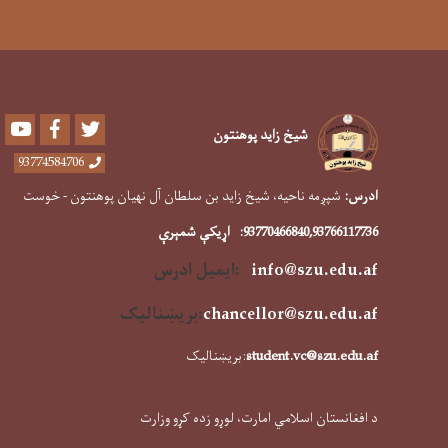
Youtube
Facebook
Twitter
شیخ زاید پوهنتون
93774584706
ادرس:
شپږمه ناحیه، شیخ زاید بن سلطان آل نهیان پوهنتون - خوست
,93766117736
93770466840
:
اړیکې شمېرې
info@szu.edu.af
:ایمیل ادرس
f
chancellor@szu.edu.a
:
بریښنالیک
student.vc@szu.edu.af
:بریښنالیک
د افغانستان اسلامي امارت، لوړو زده کړو وزارت