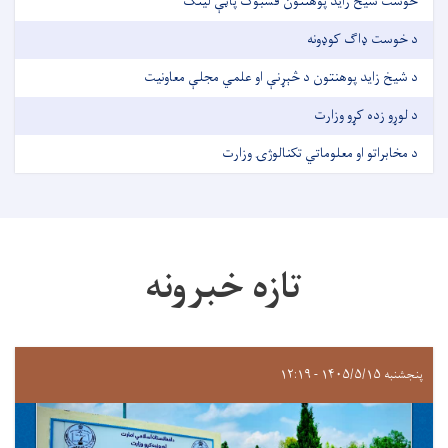
خوست شیخ زاید پوهنتون فسبوک پاڼې لینک
د خوست ډاګ کوډونه
د شیخ زاید پوهنتون د څېړنې او علمي مجلې معاونیت
د لوړو زده کړو وزارت
د مخابراتو او معلوماتي تکنالوژۍ وزارت
تازه خبرونه
پنجشنبه ۱۴۰۵/۵/۱۵ - ۱۲:۱۹