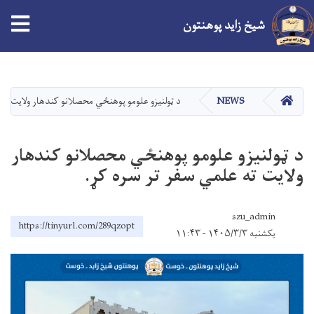
شیخ زاید پوهنتون
اصلي
منځپانګه
دانګل
کور
NEWS
د ټولنيزو علومو پوهنځي محصلانو کندهار ولایت ته 
د ټولنيزو علومو پوهنځي محصلانو کندهار
ولایت ته علمي سفر تر سره کړ.
szu_admin
https://tinyurl.com/289qzopt
یکشنبه ۱۴۰۵/۳/۳ - ۱۱:۴۳