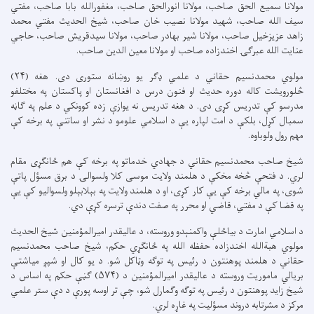
مولانا سمیع الحق صاحب، مولانا انورالحق صاحب، مغفورالله بابا صاحب، مفتي
سیف الله صاحب، شهید مولانا نصیب خان صاحب، شیخ الحدیث مفتي محمد
زاهد عزیزخیل صاحب، مولانا شیر بهادر صاحب، مولانا سیدقریش صاحب، حاجي
عنایت الله عبرګۍ اخندزاده صاحب او مولانا معین الدین صاحب.
مولوي محمدنسیم حقاني د علمي ډګر یو روښانه ستوری دی. هغه (۲۴)
څلورویشت کاله دوره حدیث او فنون درس د افغانستان او پاکستان په مختلفو
مدرسو کې تدریس کړی دی. د هغه تدریس نه یوازې زده کوونکي د علم په ګاڼه
سمبال کړل، بلکې د امت لپاره یې د اسلامي علومو د نشر او ساتنې په برخه کې
مهم رول ولوباوه.
شیخ صاحب محمدنسیم حقاني د جهادي خدماتو په برخه کې هم ځانګړی مقام
لري. د فتحې څخه مخکې د هلمند ولایت موسی کلا ولسوالۍ د برق مسؤل پاتې
شوی، په مالي برخه کې یې کار کړی، او د هلمند ولایت په بېلابېلو ولسوالیو کې یې
په قضا کې د مفتي، قاضي او محرر په صفت دندې ترسره کړې دي.
د اسلامي امارت د بیاځلې واکمنېدو وروسته، د عالیقدر امیرالمؤمنین شیخ الحدیث
مولوي هبةالله اخندزاده حفظه الله په ځانګړي حکم، شیخ صاحب محمدنسیم
حقاني د هلمند پوهنتون د رئیس په توګه وټاکل شو. د یو کال او شپږ میاشتې
بریالي ماموریت وروسته د عالیقدر امیرالمؤمنین د (۵۷۴) ګڼې حکم په اساس د
شیخ زاید پوهنتون د رئیس په توګه وګمارل شو، چې تر اوسه پورې د دې ستر علمي
مرکز د مشرتابه دروند مسؤلیت په غاړه لري.