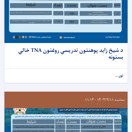
د شیخ زايد پوهنتون تدریسي روغتون TNA خالي
بستونه
نور...
سه‌شنبه ۱۴۰۴/۹/۱۱ - ۱۱:۱۴