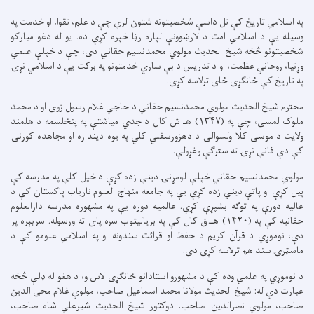
په اسلامي تاریخ کې تل داسې شخصیتونه شتون لري چې د علم، تقوا، او خدمت په
وسیله یې د اسلامي امت د لارښوونې لپاره رڼا خپره کړې ده. یو له دغو مبارکو
شخصیتونو څخه شیخ الحدیث مولوي محمدنسیم حقاني دی، چې د خپلې علمي
وړتیا، روحاني عظمت، او د تدریس د بې ساري خدمتونو په برکت یې د اسلامي نړۍ
په تاریخ کې ځانګړی ځای ترلاسه کړی.
محترم شیخ الحدیث مولوي محمدنسیم حقاني د حاجي غلام رسول زوی او د محمد
ملوک لمسی، چې په (۱۳۴۷) هـ ش کال د جدي میاشتې په پنځلسمه د هلمند
ولایت د موسی کلا ولسوالۍ د دهزورسفلي کلي په یوه دینداره او مجاهده کورنۍ
کې دې فاني نړۍ ته سترګې وغړولې.
مولوي محمدنسیم حقاني خپلې لومړنۍ دیني زده کړې د خپل کلي په مدرسه کې
پیل کړې او پاتې دیني زده کړې یې په جامعه منهاج العلوم ناریاب پاکستان کې د
عالیه دورې په توګه بشپړې کړې. عالمیه دوره یې په مشهوره مدرسه دارالعلوم
حقانیه کې په (۱۴۲۰) هـ.ق کال کې په بریالیتوب سره پای ته ورسوله. سربېره پر
دې، نوموړي د قرآن کریم د حفظ او قرائت سندونه او په اسلامي علومو کې د
ماسټرۍ سند هم ترلاسه کړی دی.
د نوموړي په علمي وده کې د مشهورو استادانو ځانګړی لاس و، د هغو له ډلې څخه
عبارت دي له: شیخ الحدیث مولانا محمد اسماعیل صاحب، مولوي غلام محی الدین
صاحب، مولوي نصرالدین صاحب، دوکتور شیخ الحدیث شیرعلي شاه صاحب،