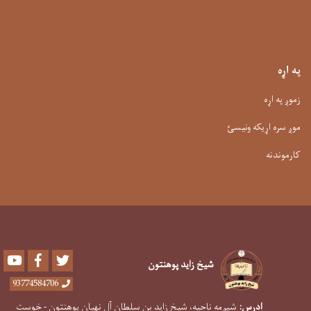
په اړه
زموږ په اړه
موږ سره اړیکه ونیسئ
کارموندنه
Youtube
Facebook
Twitter
شیخ زاید پوهنتون
93774584706
ادرس:
شپږمه ناحیه، شیخ زاید بن سلطان آل نهیان پوهنتون - خوست