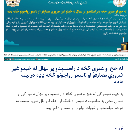
له حج او عمرې څخه د راستنېدو پر مهال له ځينو غير
ضروري مصارفو او ناسمو رواجونو څخه ډډه درېیمه
ماده:
په ځینو سیمو کې له حج او عمرې څخه د راستنېدو پر مهال د مبارکۍ او
ستړي مشي په مناسبت د سيمې د خلکو او راغلو او رابلل شویو مېلمنو ته
درنده مېلمستيا او خیرات برابرول او همدا راز لوړ بيه. . .
نور...