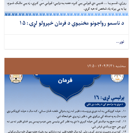
د ناسمو رواجونو مخنیوي د فرمان خپرولو لړۍ: ۱۵
نور...
سه‌شنبه ۱۴۰۴/۴/۳۱ - ۱۲:۵