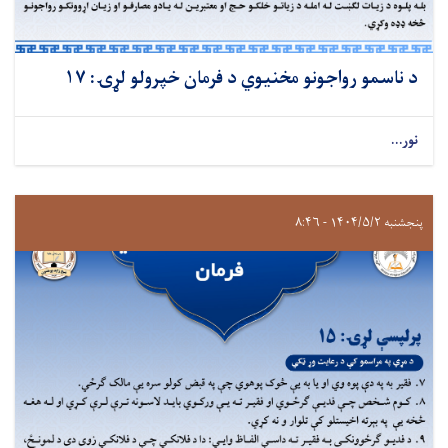
د ناسمو رواجونو مخنیوي د فرمان خپرولو لړۍ: ۱۷
نور...
پنجشنبه ۱۴۰۴/۵/۲ - ۸:۴۶