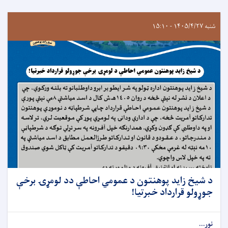
شنبه ۱۴۰۵/۴/۲۷ - ۱۵:۱۰
د شيخ زايد پوهنتون د عمومي احاطې دد لومړۍ برخې
جوړولو قرارداد خبرتيا!
نور...