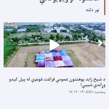
نور دلته
د شیخ زاید پوهنتون عمومي فراغت غونډې له پیل کېدو
وړاندې شیبې!
پنجشنبه ۱۴۰۵/۵/۱ - ۱۷:۱۲