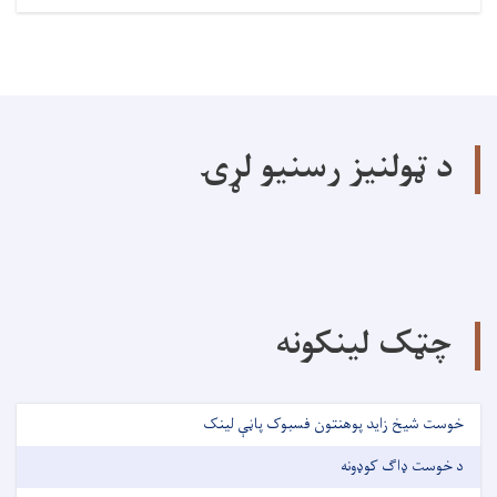
د ټولنیز رسنیو لړۍ
چټک لینکونه
خوست شیخ زاید پوهنتون فسبوک پاڼې لینک
د خوست ډاګ کوډونه