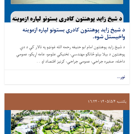
د شيخ زايد پوهنتون کادري بستونو لپاره ازموینه
واخيستل شوه.
د شيخ زايد پوهنتون امام ابو حنيفه رحمه الله غونډو په تالار کې د دې
پوهنتون د بېلا بېلو څانګو مهندسي، تخنیکي علومو، عامه اړيکو، عمومي
داخله، صغيره جراحي، عمومي جراحي، کرنيز اقتصاد او. . .
نور...
یکشنبه ۱۴۰۵/۵/۴ - ۱۶:۲۴