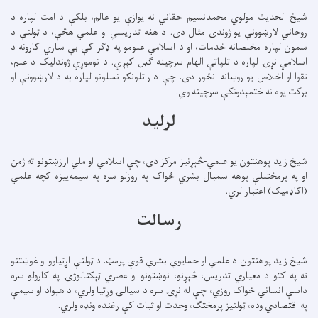
شیخ الحدیث مولوي محمدنسیم حقاني نه یوازې یو عالم، بلکې د امت لپاره د
روحاني لارښوونې یو ژوندی مثال دی. د هغه تدریسي او علمي هڅې، د ټولنې د
سمون لپاره مخلصانه خدمات، او د اسلامي علومو په ډګر کې بې ساري کارونه د
اسلامي نړۍ لپاره د تلپاتې الهام سرچینه ګڼل کېږي. د نوموړي ژوندلیک د علم،
تقوا او اخلاص یو روښانه انځور دی، چې د راتلونکو نسلونو لپاره به د لارښوونې او
برکت یوه نه ختمېدونکې سرچینه وي.
لرلید
شیخ زاید پوهنتون یو علمي-څېړنیز مرکز دی، چې اسلامي او ملي ارزښتونو ته ژمن
او په پرمختللې پوهه سمبال بشري ځواک په روزلو سره په سیمه‌ییزه کچه علمي
(اکاډمیک) اعتبار لري.
رسالت
شیخ زاید پوهنتون د علمي او حمایوي بشري قوې پرمټ، د ټولنې اړتیاوو او غوښتنو
ته په کتو د معیاري تدریس، څېړنو، نوښتونو او عصري ټېکنالوژۍ په کارولو سره
داسې انساني ځواک روزي، چې له نړۍ سره د سیالۍ وړتیا ولري، د هېواد او سیمې
په اقتصادي وده، ټولنیز پرمختګ، وحدت او ثبات کې رغنده ونډه ولري.