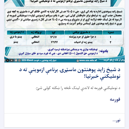
د شيخ زايد پوهنتون ماسټرۍ برنامې ازموينې ته د
نومليکنې خبرتيا!
د نومليکنې فورمه له لاندې لينک څخه را ښکته کولی شئ.
فورمه
نور...