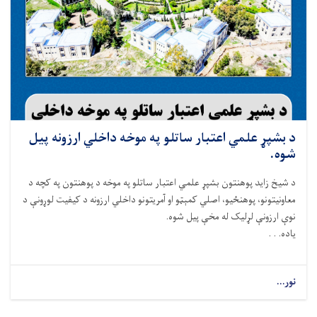
د بشپړ علمي اعتبار ساتلو په موخه داخلي ارزونه پیل
شوه.
د شيخ زايد پوهنتون بشپړ علمي اعتبار ساتلو په موخه د پوهنتون په کچه د
معاونيتونو، پوهنځیو، اصلي کمېټو او آمريتونو داخلي ارزونه د کيفيت لوړونې د
نوې ارزونې لړلیک له مخې پیل شوه.
ياده. . .
نور...