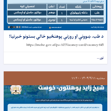
د طب، ښوونې او روزنې پوهنځيو خالي بستونو خبرتيا!
https://mohe.gov.af/ps-AF/Vacancy-card/vacancy-645
نور...
سه‌شنبه ۱۴۰۴/۹/۱۱ - ۱۱:۲۰