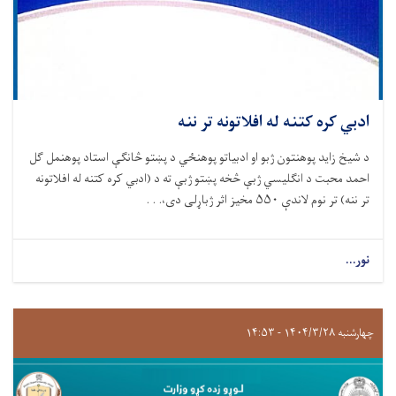
ادبي کره کتنه له افلاتونه تر ننه
د شيخ زايد پوهنتون ژبو او ادبياتو پوهنځي د پښتو څانګې استاد پوهنمل ګل
احمد محبت د انګلیسي ژبې څخه پښتو ژبې ته د (ادبي کره کتنه له افلاتونه
تر ننه) تر نوم لاندې ۵۵۰ مخيز اثر ژباړلی دی،. . .
نور...
چهارشنبه ۱۴۰۴/۳/۲۸ - ۱۴:۵۳