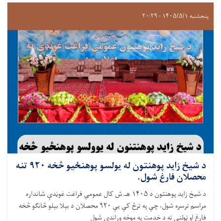
پنجشنبه ۱۴۰۵/۵/۱ - ۲۰:۲۹
د شيخ زايد پوهنتون له يولسو پوهنځيو څخه ۹۲۰ تنه
محصلان فارغ شول.
د شيخ زايد پوهنتون د ۱۴۰۵ هـ.ش کال عمومي فراغت غوڼدې شانداره
مراسم ترسره شول، چې په ترڅ کې یې ۹۲۰ محصلان د بېلا بېلو څانګو څخه
فارغ او ټولنې ته د خدمت په موخه وړاندې شول