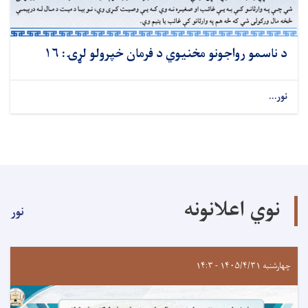
د ناسمو رواجونو مخنیوي د فرمان خپرولو لړۍ: ۱۶
نور...
نوي اعلانونه
نور
چهارشنبه ۱۴۰۵/۴/۳۱ - ۱۴:۳