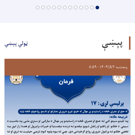
پېښې
ټولې پېښې
پنجشنبه ۱۴۰۴/۵/۲ - ۸:۵۹