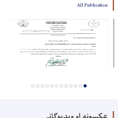
All Publication
عکسونه او ویډیوګانې