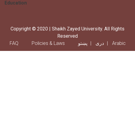
Education
Copyright © 2020 | Shaikh Zayed University. All Rights
Reserved
Footer menu
FAQ
Policies & Laws
پښتو
دری
Arabic