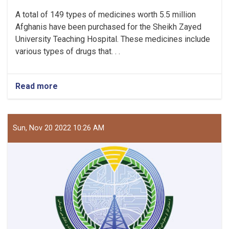
A total of 149 types of medicines worth 5.5 million
Afghanis have been purchased for the Sheikh Zayed
University Teaching Hospital. These medicines include
various types of drugs that. . .
Read more
about
Medicines
Worth
5.5
Million
Sun, Nov 20 2022 10:26 AM
Afghanis
Purchased
for
The
Teaching
Hospital