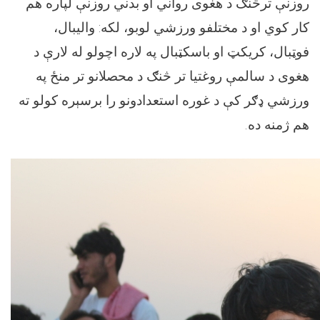
روزنې ترڅنګ د هغوی رواني او بدني روزنې لپاره هم
کار کوي او د مختلفو ورزشي لوبو، لکه: والیبال،
فوټبال، کريکټ او باسکټبال په لاره اچولو له لارې د
هغوی د سالمې روغتیا تر څنګ د محصلانو تر منځ په
ورزشي ډګر کې د غوره استعدادونو را برسېره کولو ته
.
هم ژمنه ده