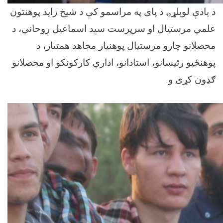
د یادې لوبلړۍ د پای په مراسمو کې د شیخ زاید پوهنتون
علمي مرستيال او سرپرست سید اسماعیل روحاني، د
محصلانو چارو مرستیال پوهنيار مجاهد همتیار، د
پوهنځیو رئیسانو، استادانو، اداري کارکونکو او محصلانو
.
ګډون کړی و