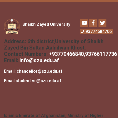
Youtube
Facebook
Twitter
Shaikh Zayed University
93774584706
Address:
6th district,University of Shaikh
Zayed Bin Sultan Aalnihyan Khost.
Contact Numbers:
+
93770466840
,93766117736
Email:
info@szu.edu.af
Email:
chancellor@szu.edu.af
Email:
student.vc@szu.edu.af
Islamic Emirate of Afghanistan, Ministry of Higher