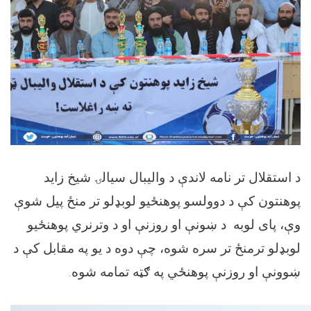
د استقلال تر نامه لاندې د والیبال سیالۍ شیخ زاید
پوهنتون کې د دوولسو پوهنځیو لوبډلو تر منځ پیل شوې
وې، پای لوبه د ښونې او روزنې او د وترنري پوهنځيو
لوبډلو ترمنځ تر سره شوه، چې دوه د یو په مقابل کې د
.
ښوونې او روزنې پوهنځي په ګټه تمامه شوه