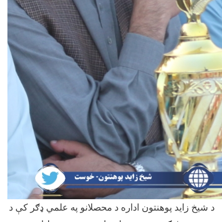
د شیخ زاید پوهنتون اداره د محصلانو په علمي ډګر کې د