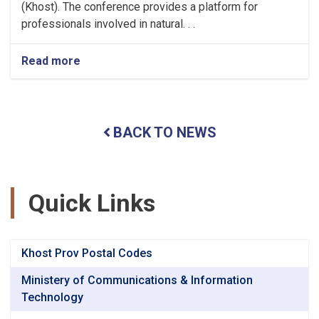
(Khost). The conference provides a platform for
professionals involved in natural. . .
Read more
about
National
Symposium
of
Natural
BACK TO NEWS
Science
at
Shaikh
Zayed
university-
Quick Links
Khost
Khost Prov Postal Codes
Ministery of Communications & Information
Technology