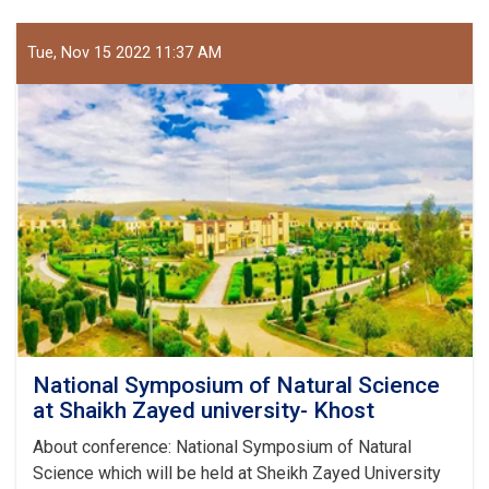
Symposium
of
Natural
Tue, Nov 15 2022 11:37 AM
Sciences
National Symposium of Natural Science
at Shaikh Zayed university- Khost
About conference: National Symposium of Natural
Science which will be held at Sheikh Zayed University