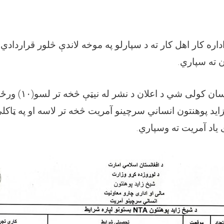
داره کار اهل کار ته د سپارلو په موخه لاندې څلور قراردادي 
.
ن ته سپاري
ورځو
۱۰)
کسان کولی شي د اعلان د نشر له نيټې څخه تر لسو
اید پوهنتون انساني سرچينو آمريت څخه تر لاسه او په ټاکل
.
ياد آمريت ته وسپاري