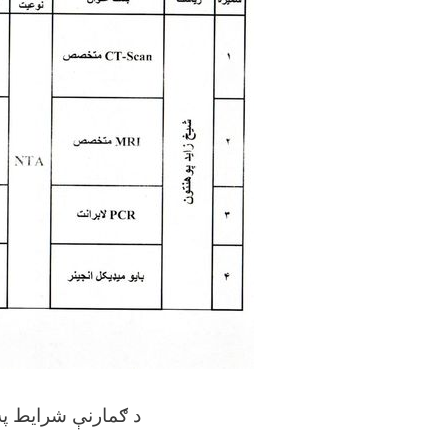
د ګمارنې شرایط په