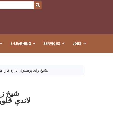
SEARCH
E-LEARNING
SERVICES
JOBS
شیخ زاید پوهنتون اداره کار اهل کار ته د سپارلو په موخه لاندې څلور قراردادي بستونه د ازادې سيالۍ له لارې اعلان ته سپاري.
شیخ زای
لاندې څلور