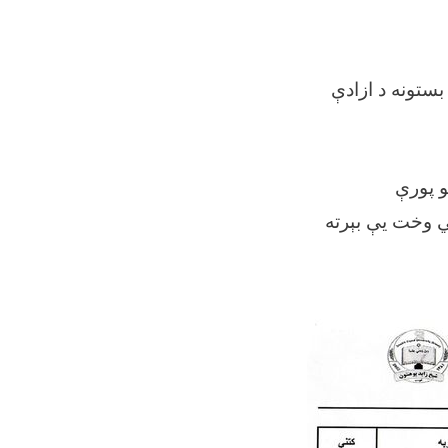
بستونه د ازادې
 پورې
ي وخت یې بېرته