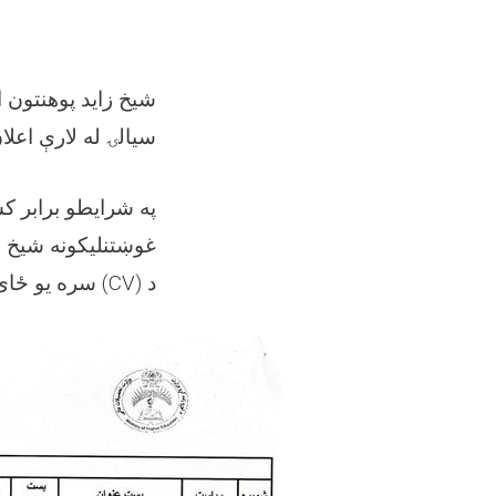
شیخ زاید پوهنتون ا
سيالۍ له لارې اعلا
په شرایطو برابر (
غوښتنليکونه شیخ ز
سره یو ځای 
(CV)
د