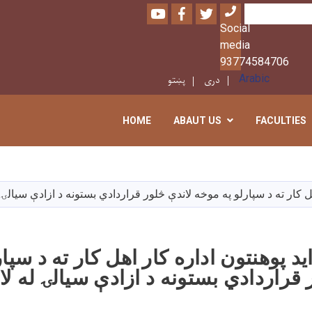
Youtube
Facebook
Twitter
Search
Social
media
93774584706
پښتو
دری
Arabic
HOME
ABAUT US
FACULTIES
Skip
to
main
content
د پوهنتون اداره کار اهل کار ته د سپا
 قراردادي بستونه د ازادې سيالۍ له لا