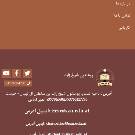
در باره ما
تماس با ما
کاریابی
Youtube
Facebook
Twitter
پوهنتون شیخ زاید
93774584706
آدرس :
ناحیه ششم، پوهنتون شیخ زاید بن سلطان آل نهیان - خوست
,93766117736
93770466840
: نمبر تماس
info@szu.edu.af
:ایمیل ادرس
chancellor@szu.edu.af
:ایمیل ادرس
student.vc@szu.edu.af
:ایمیل ادرس