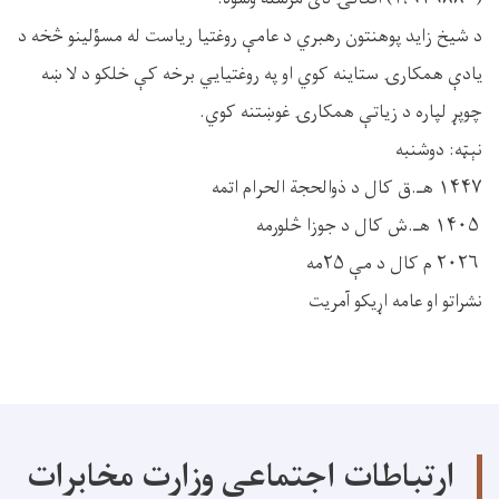
د شیخ زاید پوهنتون رهبري د عامې روغتيا ریاست له مسؤلينو څخه د
يادې همکارۍ ستاينه کوي او په روغتيایي برخه کې خلکو د لا ښه
چوپړ لپاره د زياتې همکارۍ غوښتنه کوي.
نېټه: دوشنبه
۱۴۴۷ هـ.ق کال د ذوالحجة الحرام اتمه
۱۴۰۵ هـ.ش کال د جوزا څلورمه
۲۰۲۶ م کال د مې ۲۵مه
نشراتو او عامه اړیکو آمریت
ارتباطات اجتماعی وزارت مخابرات