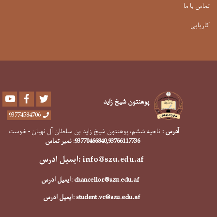
تماس با ما
کاریابی
Youtube
Facebook
Twitter
پوهنتون شیخ زاید
93774584706
آدرس :
ناحیه ششم، پوهنتون شیخ زاید بن سلطان آل نهیان - خوست
,93766117736
93770466840
: نمبر تماس
info@szu.edu.af
:ایمیل ادرس
chancellor@szu.edu.af
:ایمیل ادرس
student.vc@szu.edu.af
:ایمیل ادرس