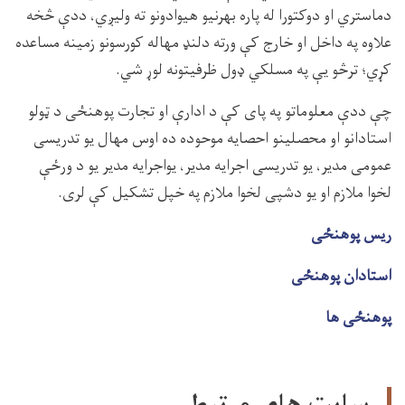
دماستري او دوکتورا له پاره بهرنیو هیوادونو ته ولیږي، ددې څخه
علاوه په داخل او خارج کې ورته دلنډ مهاله کورسونو زمینه مساعده
کړي؛ ترڅو یې په مسلکي ډول ظرفیتونه لوړ شي.
چې ددې معلوماتو په پای کې د ادارې او تجارت پوهنځی د ټولو
استادانو او محصلینو احصایه موحوده ده اوس مهال يو تدريسى
عمومى مدير، يو تدريسى اجرایه مدير، يواجرایه مدیر یو د ورځې
لخوا ملازم او يو دشپى لخوا ملازم په خپل تشکيل کې لرى.
ریس پوهنځی
استادان پوهنځی
پوهنځی ها