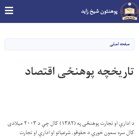
پوهنتون شیخ زاید
Skip
to
main
صفحه اصلی
content
تاریخچه پوهنځی اقتصاد
د ادارې او تجارت پوهنځی په (۱۳۸۲) کال چې د ۲۰۰۳ میلادی
کال سره سمون خوري د حقوقو، شرعياتو او ادارې او تجارت