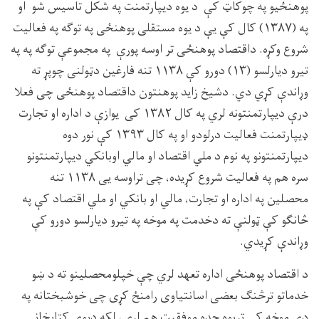
پوهنځیو په چوکاټ کې د یوه دیپارتمنت په شکل تاسیس شو او
په (۱۳۸۷) کال کې یې د یوه مستقلى پوهنځی په توګه په فعالیت
شروع وکړه. داقتصاد پوهنځی تر اوسه پورې په مجموعې توګه په په
تیرو دیارلسو (۱۳) دورو کې ۱۱۳۸ تنه فارغین دټولنی چوپړ ته
وړاندې کړي دي. دشيخ زاید پوهنتون داقتصاد پوهنځی چی فعلا
درې دیپارتمنتونه لري په کال ۱۳۸۲ کی یوازې د اداره او تجارت
ډیپارتمنت فعالیت درلودو او په کال ۱۳۹۳ کې نور دوه
دیپارتمنتونو په نوم د ملي اقتصاد او مالي اوبانکي دیپارتمنتونو
سره هم په فعالیت شروع کړیده، چی تراوسه یی ۱۱۳۸ تنه
محصلین په اداره او تجارت، مالي او بانکي او ملي اقتصاد کې په
څانګو کې ټولنې ته دخدمت په موخه په تیرو دیارلسو دورو کې
وړاندې کړیدي.
د اقتصاد پوهنځی اداره تعهد لري چې خپلومحصلینو ته د ښو
خدماتو ترڅنګ بعضی اسانتیاوی رامنځ کړی چی خوشبختانه په
دې موخه کی تریوه حده موفقیت هم لري، لکه دیوې کتابخانې