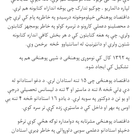
لپاره دالماریو ، چوکیو تدارک چی یوڅه اندازاه کتابونه هم لري.
داقتصاد پوهنځی خپلوموخوته درسیدو په خاطرپه پام کې لري چې
د محصلینو دعملي کارونو د ترسره کولو په خاطر یومجهز کتابتون
ولري، چې په هغه کتابتون کې د هر بخش کافي اندازه کتابونه
شتون ولري او دانټرنیټ له اسانتیاوو څخه برخمن وي.
په ١٣٩۲ کال کې نوموړى پوهنځى د شپى پوهنځى هم په
تشکيل کې ایجاد شوه.
داقتصاد پوهنځی چی ۱۵ تنه استادان لري. د دغو استادانو له
دې ډلې څخه ۸ تنه د ماسټر او ۳ تنه د لیسانس تحصیلي درجې
او یو تن د دوکتور په سویه لري. د یادو ۱۶ استادانو څخه ۴ تنه یې
اوس په بهر او داخل کې د ماسټرې زده کړې تر سره کوي.
داقتصاد پوهنځی مشرتابه په دوامداره توګه هڅې کوي ترڅو
دخپلو استادانو دعلمي سویې دلوړوالي په خاطر ډیري استادان