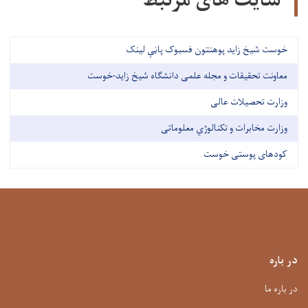
سایت های مرتبط
خوست شیخ زاید پوهنتون فسبوک پاڼې لینک
معاونت تحقیقات و مجله علمی دانشگاه شیخ زاید-خوست
وزارت تحصیلات عالی
وزارت مخابرات و تکنالوژي معلوماتی
کودهای پوستی خوست
در باره
در باره ما