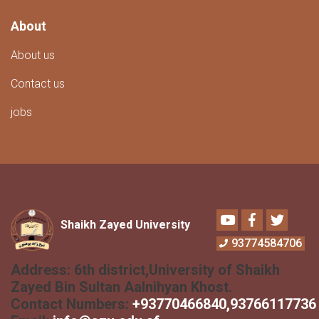
About
About us
Contact us
jobs
Youtube
Facebook
Twitter
Shaikh Zayed University
93774584706
Address:
6th district,University of Shaikh
Zayed Bin Sultan Aalnihyan Khost.
Contact Numbers:
+
93770466840
,93766117736