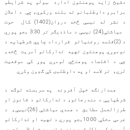
دشیخ زاید پوهنتون اداره
ټولو په شرایطو
برابرو داوطلبانو ته بلنه ورکوي، چې
د اعلان
د نشر له نیټې څخه دروان(1402) کال
حوت
میاشتې(24)
نیټې د ماذدیګر تر 3:30 بجو
پوري
د (2)قلمه روغنیاتو
قرارداد چاپي شرطپاڼه د
نوموړي پوهنتون تهیه
تدارکاتو آمریت
څخه،
چې د اقتصاد پوهنځي لومړي پوړ کې موقعیت
لري،
تر لاسه او په داوطلبۍ کې ګډون وکړي.
همدارنګه خپل آفرونه
په سربسته توګه د
شرطپاڼې د مندرجاتو، د تدارکاتو د قانون او
طرزالعمل مطابق
د همدې میاشتې (26)نیټې،
د
غرمې مخکې 10:00بجو پوري د تهیه او تدارکاتو
آمریت کې ټاکل شوي صندوق ته
په خپل لاس واچوي.