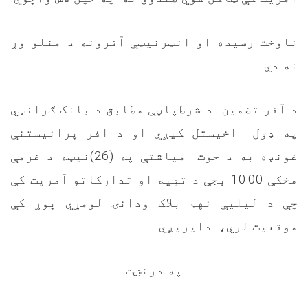
ناوخت رسیده او انټرنیټې آفرونه د منلو وړ
نه دي.
د آفر تضمین
د شرطپاڼې مطابق د بانک ګرانټي
په ډول
اخیستل کیږي او د افر پرانیستنې
غونډه به د حوت
میاشتې په (26)نیټه د غرمې
مخکې 10:00 بجې د تهیه او تدارکاتو آمریت کې
چې د لیلیې نهم بلاک ودانۍ لومړي پوړ کې
موقعیت لري،
دایریږي.
په درنښت