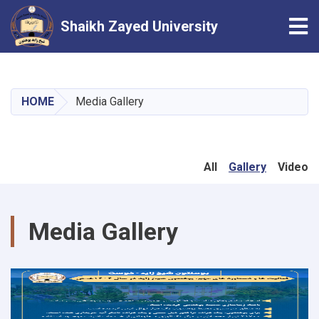
Tog
Shaikh Zayed University
Skip
to
main
HOME
Media Gallery
content
All
Gallery
Video
Media Gallery