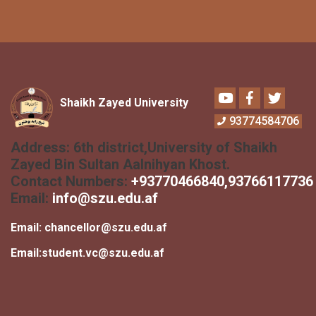
Youtube
Facebook
Twitter
Shaikh Zayed University
93774584706
Address:
6th district,University of Shaikh
Zayed Bin Sultan Aalnihyan Khost.
Contact Numbers:
+
93770466840
,93766117736
Email:
info@szu.edu.af
Email:
chancellor@szu.edu.af
Email:
student.vc@szu.edu.af