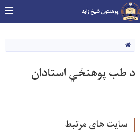
پوهنتون شیخ زاید
Skip
to
main
صفحه اصلی
content
د طب پوهنځي استادان
سایت های مرتبط