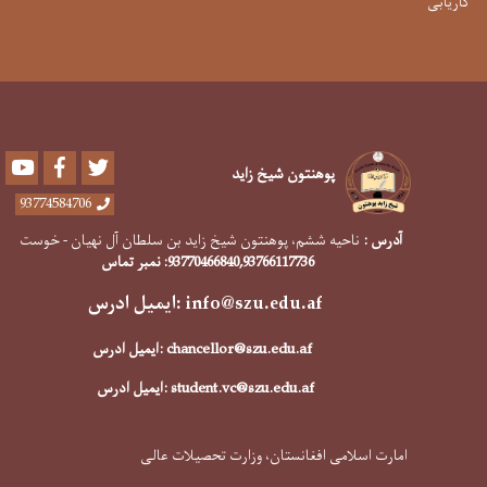
کاریابی
Youtube
Facebook
Twitter
پوهنتون شیخ زاید
93774584706
آدرس :
ناحیه ششم، پوهنتون شیخ زاید بن سلطان آل نهیان - خوست
,93766117736
93770466840
: نمبر تماس
info@szu.edu.af
:ایمیل ادرس
chancellor@szu.edu.af
:ایمیل ادرس
student.vc@szu.edu.af
:ایمیل ادرس
امارت اسلامی افغانستان، وزارت تحصیلات عالی