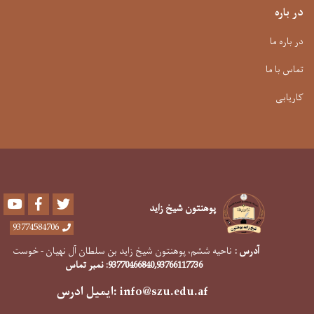
در باره
در باره ما
تماس با ما
کاریابی
Youtube
Facebook
Twitter
پوهنتون شیخ زاید
93774584706
آدرس :
ناحیه ششم، پوهنتون شیخ زاید بن سلطان آل نهیان - خوست
,93766117736
93770466840
: نمبر تماس
info@szu.edu.af
:ایمیل ادرس