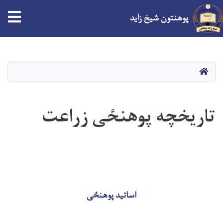
پوهنتون شیخ زاید
Skip
to
main
صفحه اصلی
content
تاریخچه پوهنځی زراعت
اساتید پوهنځی