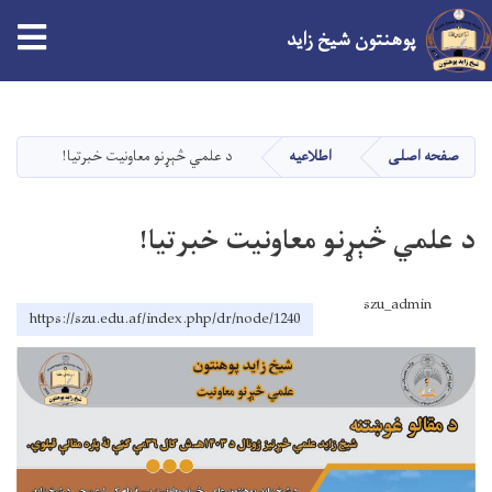
پوهنتون شیخ زاید
Skip
to
main
صفحه اصلی
اطلاعیه
د علمي څېړنو معاونيت خبرتیا!
content
د علمي څېړنو معاونيت خبرتیا!
szu_admin
https://szu.edu.af/index.php/dr/node/1240