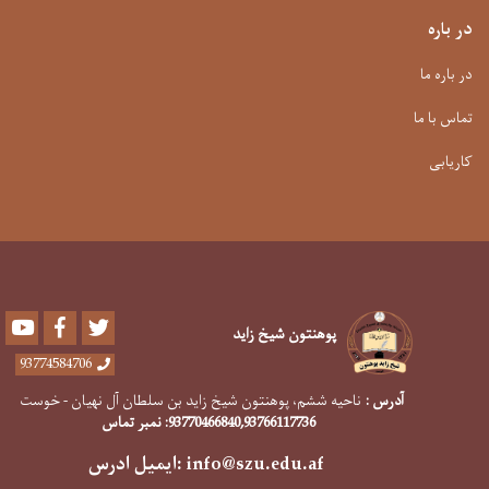
در باره
در باره ما
تماس با ما
کاریابی
Youtube
Facebook
Twitter
پوهنتون شیخ زاید
93774584706
آدرس :
ناحیه ششم، پوهنتون شیخ زاید بن سلطان آل نهیان - خوست
,93766117736
93770466840
: نمبر تماس
info@szu.edu.af
:ایمیل ادرس