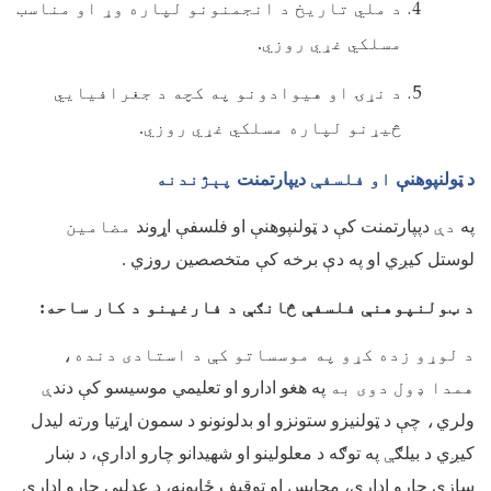
د ملي تاريخ د انجمنونو لپاره وړ او مناسب
مسلکي غړي روزي.
د نړۍ او هيوادونو په کچه د جغرافيايي
څيړنو لپاره مسلکي غړي روزي.
د ټولنپوهنې
او فلسفې
ديپارتمنت
پېژندنه
په
دې
دپپارتمنت کې د ټولنپوهنې او فلسفې اړوند
مضامين
لوستل کيږي او په دې برخه کې متخصصين روزي .
د ټولنپوهنې فلسفې څانګې د فارغینو د کار ساحه:
د لوړو زده کړو په موسساتو کې د استادی دنده،
همدا ډول دوی به
په هغو ادارو او تعليمي موسيسو کې دند
ې
ولري
،
چې د ټولنيزو ستونزو او بدلونونو د سمون اړتيا ورته ليدل
کيږي د بيلګ
ې
په توګه د معلولينو او شهيدانو چارو ادارې، د ښار
سازي چارو ادارې، محابس او توقيف ځايونه، د عدليې چارو ادارې