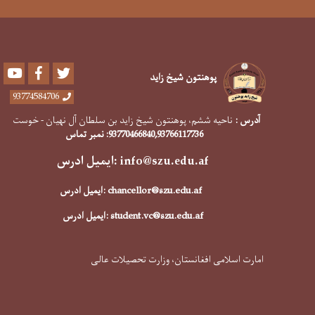
Youtube
Facebook
Twitter
پوهنتون شیخ زاید
93774584706
آدرس :
ناحیه ششم، پوهنتون شیخ زاید بن سلطان آل نهیان - خوست
,93766117736
93770466840
: نمبر تماس
info@szu.edu.af
:ایمیل ادرس
chancellor@szu.edu.af
:ایمیل ادرس
student.vc@szu.edu.af
:ایمیل ادرس
امارت اسلامی افغانستان، وزارت تحصیلات عالی