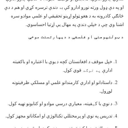
او په دې ډول ورته نورو ادارو کې ب
ه
دندې ترسره کړي او هم د دې
څانګې کادرونه به د هغو ټولو اړينو تحقيقي او علمي موادو سره
اشنا وي چې د خپلې دندې په مهال يې اړتيا احساسوي.
د ټولنپوهنې او فلسفې د ديپارتمنت موخې
خپل موقف د افغانستان کچه د
يوي با اعتباره او باکفيته
ادارې
په توګه
قوي کول.
داستادانو او اداري کارمندانو
علمي او مسلکې ظرفيتونه
لوړول.
د
نوي با ک
ي
فيته، معياري درسي موادو او کتابونو تهيه کول.
تدريس په نوي او پرمختللي تکنالوژي او امکاناتو مجهز کول.