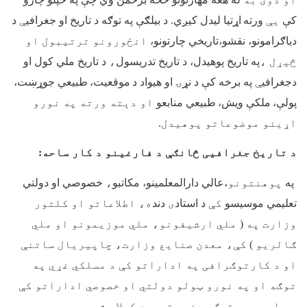
کې
يې
ورته
اړتيا ليدل کيږي. د بيلګې په توګه د تاريخ او جغرافي
ې
د
دياګرامونو، نقشو،تاريخي چارتونو،
انځورونو ترتيبول او
څيړل ،
په تاريخ پوهيدل، د تاريخ تدريسول
،
د تاريخ ملي کول او
دجغرافي
ې
په برخه کې د نړۍ او هيواد د
موقعيت،
طبيعي جوړښت،
پولې،
ملکې ويش،
طبيعي منابعو
او دېته ورته په نورو
اړينو موضوعاتو پوهيدل
.
د تاریخ جغرافیی څانګې د فارغینو د کار ساحه:
په
پوهنتونو
،عالي دارالمعلمينو، مکاتبو
،
خصوصي او دولتي
تعليمي موسيسو
کې
د استاد
ی
دند
ه، اطلاعاتو او کلتور
وزارت په ( ملي ارشيفونو، ملي موزيمونو او ملي
ګالريو ) کې، معدن صنايع وزارت، چاپيریال ساتنې
او د کارتوګرافی په اداراتو کې د مسلکي غړي په
توګه او په نورو ټولو دولتي او خصوصي اداراتو کې
د مامور په توګه دندې ترسره کولای شي.