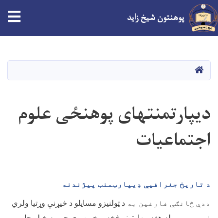
پوهنتون شیخ زاید
Skip
to
main
صفحه اصلی
content
دیپارتمنتهای پوهنځی علوم
اجتماعیات
د تاريخ جغرافيې ډيپارټمنټ پيژندنه
ددې څانګې فارغين به
د ټولنيزو مسايلو د څيړنې وړتيا ولري
او دوی به
له هغه مهارتونو څخه برخمن وي چې په خپلو چارو