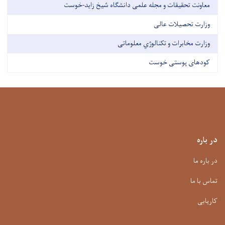
معاونت تحقیقات و مجله علمی دانشگاه شیخ زاید-خوست
وزارت تحصیلات عالی
وزارت مخابرات و تکنالوژي معلوماتی
کودهای پوستی خوست
در باره
در باره ما
تماس با ما
کاریابی