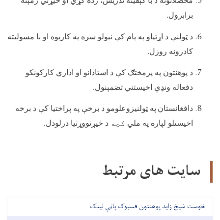
محصلانوته د با کېفيته تدريس، زده کړي او څيړني زمېنه
برابرول.
د ټولنې د اړتياو په پام کې نيولو سره په کارپوه او با مسوليته
کادرونه روزل.
د پوهنتون په پرمختګ کې د استادانو او اداري کارکونکو
دفعاله ونډې اخيستني تضمېنول.
دافغانستان
په ټولنيزوعلومو د برخې په پراختيا کې د برخه
اخيستلو لپاره په ملي
کچه
د څيړنووړتيا درلودل.
سایت های مرتبط
خوست شیخ زاید پوهنتون فسبوک پاڼې لینک