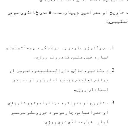
د تاريخ او جغرافيې ډيپارټمنټ لاندې ځانګړې موخې
تعقيبوي:
د ټولنيزو علومو په برخه کې د پوهنتونونو
لپاره خپل علمي کادرونه روزي .
د مکاتبو، عالي دارالمعلمينو،خصوصي او
دولتي تعليمي موسسو لپاره وړ او مسلکي
استادان روزي.
د تاريخ او جغرافيه دياګرامونو، تاريخي
او جغرافيايي چارتونو د جوړونکو موسسو
لپاره خپل مسلکي غړي روزي.