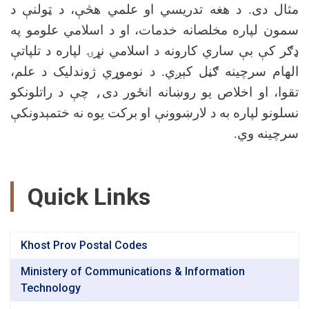
مثال دی. د هغه تدریسي او علمي هڅې، د ټولنې د
سمون لپاره مخلصانه خدمات، او د اسلامي علومو په
ډګر کې بې ساري کارونه د اسلامي نړۍ لپاره د تلپاتې
الهام سرچینه ګڼل کېږي. د نوموړي ژوندلیک د علم،
تقوا، او اخلاص یو روښانه انځور دی
،
چې د راتلونکو
نسلونو لپاره به د لارښوونې او برکت یوه نه ختمېدونکې
سرچینه وي
.
Quick Links
Khost Prov Postal Codes
Ministery of Communications & Information
Technology