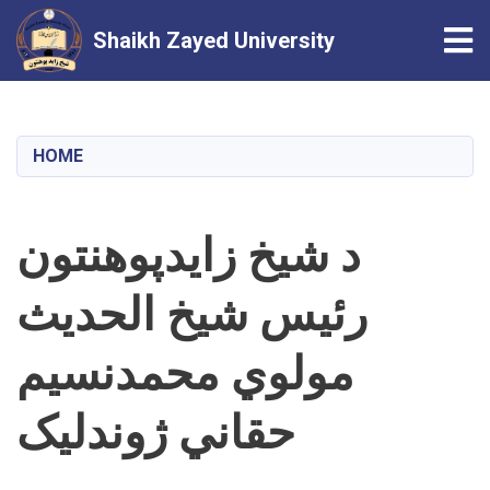
Tog
Shaikh Zayed University
Skip
to
main
HOME
content
د شیخ زایدپوهنتون
رئيس شیخ الحدیث
مولوي محمدنسیم
حقاني ژوندلیک