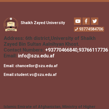
Youtube
Facebook
Twitter
Shaikh Zayed University
93774584706
Address:
6th district,University of Shaikh
Zayed Bin Sultan Aalnihyan Khost.
Contact Numbers:
+
93770466840
,93766117736
Email:
info@szu.edu.af
Email:
chancellor@szu.edu.af
Email:
student.vc@szu.edu.af
Islamic Emirate of Afghanistan, Ministry of Higher