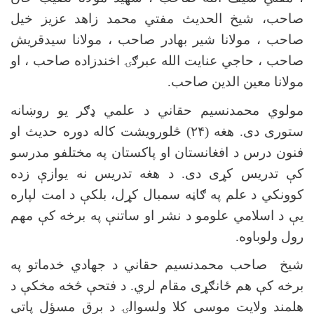
صاحب، شیخ الحدیث مفتي محمد زاهد عزیز خیل
صاحب ، مولانا شیر بهادر صاحب ، مولانا سیدقریش
صاحب ، حاجي عنایت الله عبرګۍ اخندزاده صاحب ، او
مولانا معین الدین صاحب.
مولوي محمدنسیم حقاني د علمي ډګر یو روښانه
ستوری دی. هغه (۲۴) څلورويشت کاله دوره حديث او
فنون درس د افغانستان او پاکستان په مختلفو مدرسو
کې تدریس کړی دی. د هغه تدریس نه یوازې زده
کوونکي د علم په ګاڼه سمبال کړل، بلکې د امت لپاره
یې د اسلامي علومو د نشر او ساتنې په برخه کې مهم
رول ولوباوه
.
شيخ صاحب محمدنسیم حقاني د جهادي خدماتو په
برخه کې هم ځانګړی مقام لري. د فتحې څخه مخکې د
هلمند ولايت موسی کلا ولسوالۍ د برق مسؤل پاتې