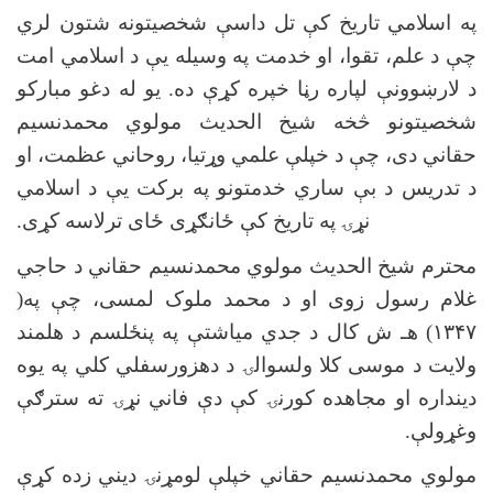
په اسلامي تاریخ کې تل داسې شخصیتونه شتون لري
چې د علم، تقوا، او خدمت په وسیله یې د اسلامي امت
د لارښوونې لپاره رڼا خپره کړې ده. یو له دغو مبارکو
شخصیتونو څخه شیخ الحدیث مولوي محمدنسیم
حقاني دی، چې د خپلې علمي وړتیا، روحاني عظمت، او
د تدریس د بې ساري خدمتونو په برکت یې د اسلامي
نړۍ په تاریخ کې ځانګړی ځای ترلاسه کړی
.
محترم شیخ الحدیث مولوي محمدنسیم حقاني د حاجي
غلام رسول زوی او د محمد ملوک لمسی، چې په(
۱۳۴۷) هـ ش کال د جدي مياشتې په پنځلسم د هلمند
ولایت د موسی کلا ولسوالۍ د دهزورسفلي کلي په یوه
دینداره او مجاهده کورنۍ کې دې فاني نړۍ ته سترګې
وغړولې
.
مولوي محمدنسیم حقاني خپلې لومړنۍ دیني زده کړې