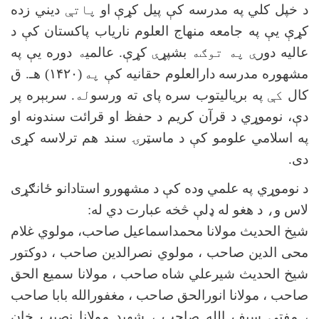
د خپل کلي په مدرسه کې پیل کړې
او
پاتې
ديني زده
کړې يې په جامعه منهاج العلوم ناریاب پاکستان کې د
عالیه دور
ې په توګه
بشپړ
ې
کړې. عالمي
ه
دوره یې په
مشهوره مدرسه دارالعلوم حقانیه کې
په
(۱۴۲۰) هـ
.
ق
کال
کې
په بریالیتوب سره پای ته ورسو
له
. سربېره پر
دې، نوموړي د قرآن کریم د حفظ او قرائت سندونه او
په اسلامي علومو کې د ماسټرۍ سند هم ترلاسه کړی
دی
.
د نوموړي په علمي وده کې د مشهورو استادانو ځانګړی
لاس و
،
د هغو له ډلې څخه عبارت دي له
:
شیخ الحدیث مولانا محمداسماعیل صاحب، مولوي غلام
محی الدین صاحب ، مولوي نصرالدین صاحب ، دوکتور
شیخ الحدیث شیرعلي شاه صاحب ، مولانا سمیع الحق
صاحب ، مولانا انورالحق صاحب ، مغفورالله بابا صاحب
، مفتي سیف الله صاحب ، شهید مولانا نصیب خان