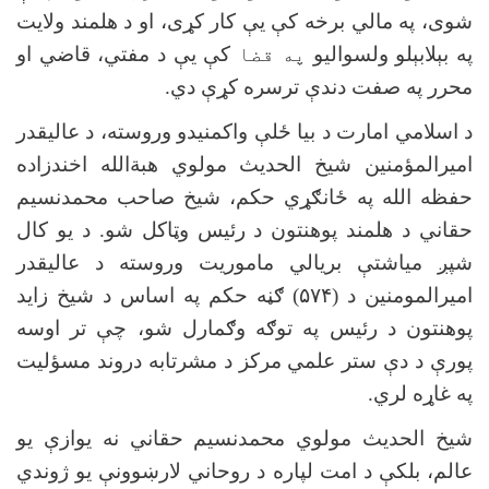
شوی، په مالي برخه کې یې کار کړی، او د هلمند ولایت
په بېلابېلو ولسوالیو
په قضا
کې یې د مفتي، قاضي او
محرر په صفت دندې ترسره کړې دي
.
د اسلامي امارت د بیا ځلې واکمنیدو وروسته، د عالیقدر
امیرالمؤمنین شیخ الحدیث مولوي هبةالله اخندزاده
حفظه الله په ځانګړي حکم، شيخ صاحب محمدنسیم
حقاني د هلمند پوهنتون د رئیس وټاکل شو. د يو کال
شپږ مياشتې بريالي ماموريت وروسته د عاليقدر
اميرالمومنين د (۵۷۴) ګڼه حکم په اساس د شیخ زاید
پوهنتون د رئیس په توګه وګمارل شو، چې تر اوسه
پورې د دې ستر علمي مرکز د مشرتابه دروند مسؤلیت
په غاړه لري
.
شیخ الحدیث مولوي محمدنسیم حقاني نه یوازې یو
عالم، بلکې د امت لپاره د روحاني لارښوونې یو ژوندي