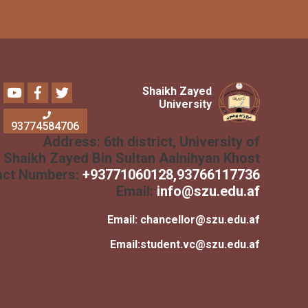
Youtube
Facebook
Twitter
Shaikh Zayed
University
93774584706
Address:
6th district, University of
Shaikh Zayed Bin Sultan Aalnihyan Khost
Contact Numbers:
+
93771060128
,93766117736
Email:
info@szu.edu.af
Email:
chancellor@szu.edu.af
Email:
student.vc@szu.edu.af