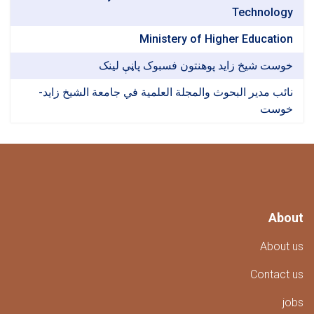
Technol
Ministery of Higher Educat
ت شیخ زاید پوهنتون فسبوک پاڼې لینک
 مدير البحوث والمجلة العلمية في جامعة الشيخ زايد-
ست
A
Abo
Conta