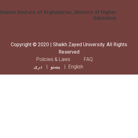
Islamic Emirate of Afghanistan, Ministry of Higher
Education
Copyright © 2020 | Shaikh Zayed University. All Rig
Reserved
Footer menu
Policies & Laws
FAQ
English
پښتو
دری