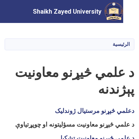
Shaikh Zayed University
تجاوز
إلى
المحتوى
يسية
الرئيسي
علمي څیړنو معاونیت
ندنه
ي څېړنو مرستيال ژوندليک
ي څېړنو معاونيت مسؤليتونه او چوپړتياوې
مي څېړنو معاونيت تشکيل