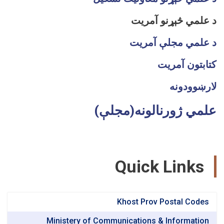
مي څېړنو آمريت
مي مجلې آمريت
تون آمريت
وودونه
ي ژورنالونه(مجلې)
Quick Link
Khost Prov Postal Co
Ministery of Communications & Informat