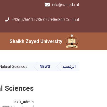
info@szu.edu.af
+93(0)766117736-0770466840 Contact
Main navigation
Shaikh Zayed University
Shaikh Zayed University
الرئيسية
NEWS
Natural Sciences
l Sciences
szu_admin