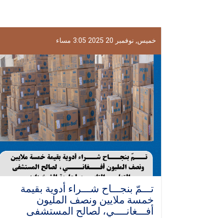
خميس, نوفمبر 20 2025 3:05 مساء
تـــمّ بنجـــاح شـــراء أدوية بقيمة
خمسة ملايين ونصف المليون
أفـــغانــــي، لصالح المستشفى