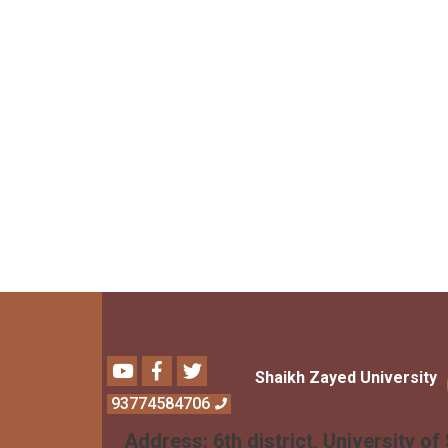
Youtube
Facebook
Twitter
Shaikh Zayed University
93774584706
Address:
6th district, University of