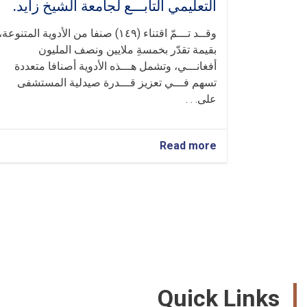
التعليمي التابـــع لجامعة الشيخ زايد.
وقــد تـــمّ اقتناء (١٤٩) صنفا من الأدوية المتنوعة،
بقيمة تقدّر بخمسةِ ملايين ونصف المليون
أفغانـــي، وتشمل هـــذه الأدوية أصنافا متعددة
تسهم فـــي تعزيز قـــدرة صيدلية المستشفى
على. . .
about
Read more
تـــمّ
بنجـــاح
شـــراء
أدوية
بقيمة
خمسة
ملايين
ونصف
المليون
أفـــغانــــي،
Quick Links
لصالح