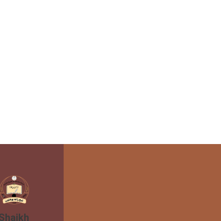
مستوى
البلد.
 Shaikh