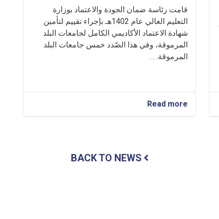
قامت رئاسة ضمان الجودة والاعتماد بوزارة
التعليم العالي عام 1402هـ بإجراء تقييم لتأمين
شهادة الاعتماد الأكاديمي الكامل لجامعات البلد
المرموقة، وفي هذا الصّدد خمس جامعات البلد
المرموقة. . .
about
Read more
جامعة
الشيخ
زايد
مرة
أخرى
BACK TO NEWS
حصلَتْ
على
الاعتماد
العلمي
الأكاديمي
على