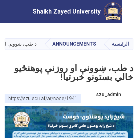
Shaikh Zayed University
تجاوز
إلى
المحتوى
يسية
ANNOUNCEMENTS
د طب، ښوونې او روزنې پوهن
الرئيسي
ب، ښوونې او روزنې پوهنځيو
ي بستونو خبرتيا!
szu_admin
https://szu.edu.af/ar/node/1941