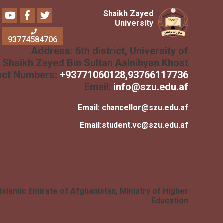
Youtube
Facebook
Twitter
Shaikh Zayed
University
93774584706
Address:
6th district, University of
Shaikh Zayed Bin Sultan Aalnihyan Khost
Contact Numbers:
+
93771060128
,93766117736
Email:
info@szu.edu.af
Email:
chancellor@szu.edu.af
Email:
student.vc@szu.edu.af
Islamic Emirate of Afghanistan, Ministry of Higher
Education