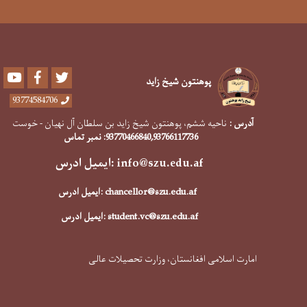
Youtube
Facebook
Twitter
پوهنتون شیخ زاید
93774584706
آدرس :
ناحیه ششم، پوهنتون شیخ زاید بن سلطان آل نهیان - خوست
,93766117736
93770466840
: نمبر تماس
info@szu.edu.af
:ایمیل ادرس
chancellor@szu.edu.af
:ایمیل ادرس
student.vc@szu.edu.af
:ایمیل ادرس
امارت اسلامی افغانستان، وزارت تحصیلات عالی