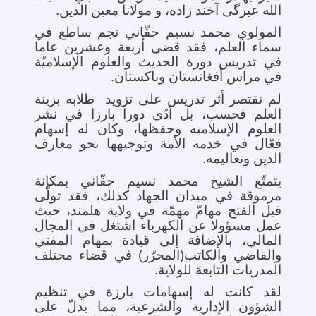
الله عبرگی آخند زاده، و مولانا معین الدین.
المولوي محمد نسیم حقّاني نجم ساطع في
سماء العلم، فقد قضی أربعة وعشرین عاما
في تدریس دورة الحدیث والعلوم الإسلامیّة
في مراس أفغانستان وباکستان.
لم نقتصر أثر تدریس علی تزوید طلابه بزینة
العلم فحسب، بل أدّی دورا بارزا في نشر
العلوم الإسلامیه وحفظها، وکان له إسهام
فعّال في خدمة الأمة وتوجیهها نحو معارف
الدین وتعالیمه.
یتمتّع الشیخ محمد نسیم حقّاني بمکانة
مرموقة في میدان الجهاد کذلك، فقد تولّی
قبل الفتح مهامّ مهمّة في ولایة هلمند، حیث
عمل مسؤولا عن الکهرباء اشتغل في المجال
المالي، بالإضافة إلی قیادة بمهام المفتي
والقاضي والکاتب(المحرّر) في قضاء مختلف
المدریات التابعة للولایة.
لقد کانت له إسهامات بارزة في تنظیم
الشؤون الإداریة والشرعیة، مما یدلّ علی