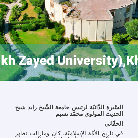
kh Zayed University),K
السّیرة الذّاتیّة لرئیس جامعة الشّیخ زاید شیخ
الحدیث المولوي محمّد نسیم
الحقّاني
في تاریخ الأمّة الإسلامیّة، کان ومازالت تظهر