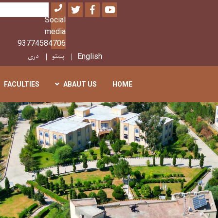
Twitter
Facebook
Youtube
بحث
Social
media
93774584706
پښتو
دری
English
FACULTIES
ABAUT US
HOME
تجاوز
إلى
المحتوى
الرئيسي