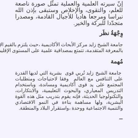
إنّ سیرته العلمیة والعملیة تمثّل صورة ناصعة
للعلم، والتقوی، والإخلاص وستبقی بإذن الله
نبراسا ومرجعا هادیا للأجیال القادمة، ومصدرا
متجدّدا للبرکة والخیر.
وِجْهَةُ نظَر
جامعة
الشيخ
زايد
مركز
الأبحاث
الأكاديمية
،حیث
یلتزم
بالقيم
ال
بالمعرفة
المتقدمة،
تتمتع
بمصداقية
علمية
على
المستوى
الإقلي
مُهمة
جامعة
الشيخ
زايد
تُربي
قوى
بشرية التي
لديها
القدرة
على
التنافس
مع
العالم
وفقا
لاحتياجات
ومتطلبات
المجتمع على يد قوى أكاديمية
ومساندة، وباستخدام
التدريس المعياري، والبحوث التعليمية، والابتكارات،
والتكنولوجيا
الحديثة، فإنه
يقوم
بتدريب
مثل
هذه
القوة
البشرية، ولها
مساهمة
بناءة
في
النمو
الاقتصادي
والتنمية
الاجتماعية
ووحدة
،واستقرار
البلاد
والمنطقة.