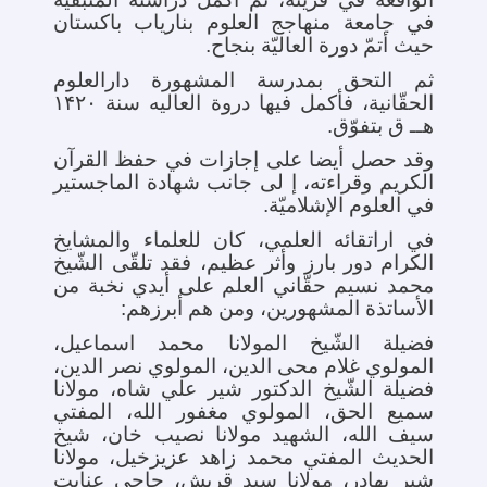
في جامعة منهاجج العلوم بناریاب باکستان
حیث أتمّ دورة العالیّة بنجاح.
ثم التحق بمدرسة المشهورة دارالعلوم
الحقّانیة، فأکمل فیها دروة العالیه سنة ۱۴۲۰
هــ ق بتفوّق.
وقد حصل أیضا علی إجازات في حفظ القرآن
الکریم وقراءته، إ لی جانب شهادة الماجستیر
في العلوم الإشلامیّة.
في اراتقائه العلمي، کان للعلماء والمشایخ
الکرام دور بارز وأثر عظیم، فقد تلقّی الشّیخ
محمد نسیم حقّاني العلم علی أیدي نخبة من
الأساتذة المشهورین، ومن هم أبرزهم:
فضیلة الشّیخ المولانا محمد اسماعیل،
المولوي غلام محی الدین، المولوي نصر الدین،
فضیلة الشّیخ الدکتور شیر علي شاه، مولانا
سمیع الحق، المولوي مغفور الله، المفتي
سیف الله، الشهید مولانا نصیب خان، شیخ
الحدیث المفتي محمد زاهد عزیزخیل، مولانا
شیر بهادر، مولانا سید قریش، حاجي عنایت