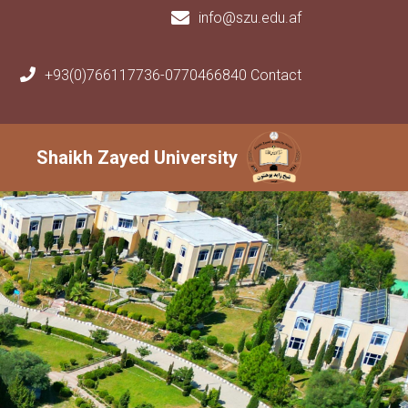
info@szu.edu.af
+93(0)766117736-0770466840 Contact
Main navigation
Shaikh Zayed University
Shaikh Zayed University