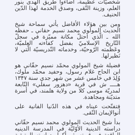
شخصیّات عظیمة، أضاءوا طریق الهدی بنور
العلم، وزینة التّقی، وصدق الخدمة لهذا الدّین
الحنیف.
ومن بین هؤلاء الأفاضل یأتي سماحة شیخ
الحدیث المولوي محمد نسیم حقاني ـ حفظه
الله ـ الّذي احتلّ مکانة ممیّزة في سجلّ
التّاریخ الإسلاميّ بفضل کفاءته العلمیّة،
وعَظمته الرّوحیّة، وخدماته التّدریسیّة الّتي لا
نَظیرلها.
فضیلة
شیخ المولوي محمّد نسیم حقّاني هو
ابن الحاج غلام رسول، وحفید محمّد ملوك
،
وُلِدَ في خامس عشر من شهر جدي سنة ۱۳۴۷
هــــ ش في قریة «دهزور سفلي» التّابعة
لمدریّة موسی کلا من ولایة هلمند، في أسرة
متدیّنة ومجاهدة.
فتفتّحت عیناه في هذه الدّنیا الفانیة علی
أنوالإیمان التّقی.
بدأ شیخ الحدیث المولوي محمد نسیم حقّاني
دراسته الدینیة الأوّلیّة في المدرسة الدینیه
الواقعة في قریته، ثم أکمل دراسته المتبقیة