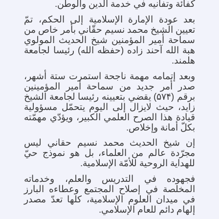
کفائة وتفانیه في خدمة الدین والوطن.
بعد عودة الإمارة الإسلامیة إلی الحکم، تمّ
تعیین الشیخ محمد نسیم حقّاني بأمر خاص من
سماحة أمیر المؤمنین شیخ الحدیث المولوي
هبة الله آحند زاده (حفظه الله) رئیسا لجامعة
هلمند.
وبعد إتمامه مهمة ناجحة استمرت ستة أشهر،
صدر أمر جدید من سماحة أمیر المؤمینین
برقم (۵۷۴) یقضي بتعیینه رئیسا لجامعة الشیخ
زاید، حیث لایزال إلی الیوم یتحمّل مسؤولیة
قیادة هذا الصرح العلمي الکبیر، ویؤدّي مهمّته
بکلّ أمانة وإخلاص.
إن شیخ الحدیث محمد نسیم حقاني لیس
مجرّدة عالم من العلماء، بل هو نموذج حيّ
للهدایة الروحیة للأمّة الإسلامیة.
فجهوده في التدریس والعلم، وخدماته
المخلصة في إصلاح المجتمع وعطاءه البارز
في میدان العلوم الإسلامیة، کلها تعدّ مصدر
إلهام دائم للعام الإسلامي.