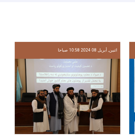
اثنين, أبريل 08 2024 10:58 صباحا